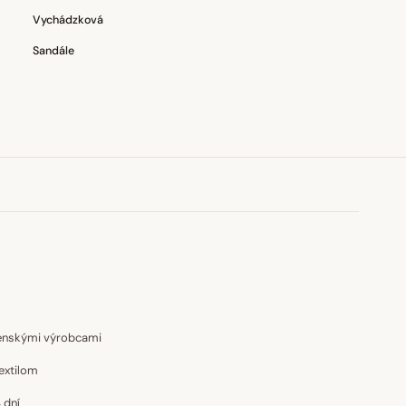
Vychádzková
Sandále
venskými výrobcami
extilom
 dní