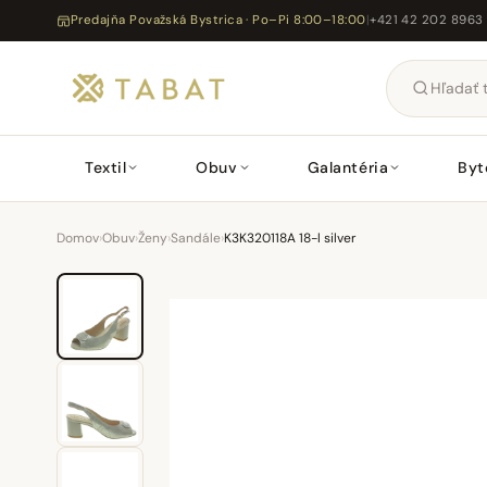
Predajňa Považská Bystrica · Po–Pi 8:00–18:00
|
+421 42 202 8963
Textil
Obuv
Galantéria
Byt
Domov
›
Obuv
›
Ženy
›
Sandále
›
K3K320118A 18-l silver