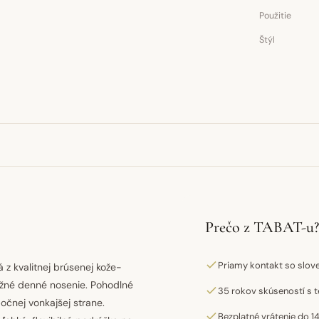
Použitie
Štýl
Prečo z TABAT-u?
Priamy kontakt so slo
 z kvalitnej brúsenej kože-
ežné denné nosenie. Pohodlné
35 rokov skúseností s t
čnej vonkajšej strane.
Bezplatné vrátenie do 14