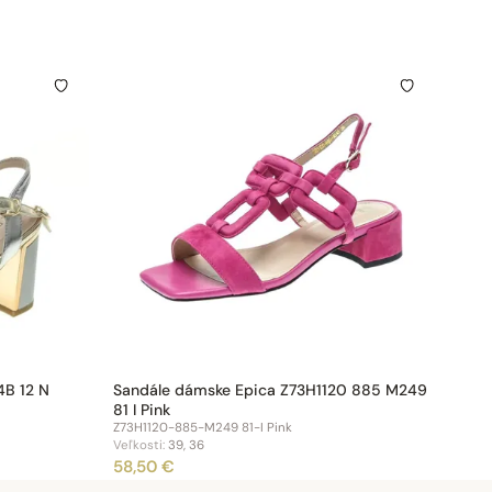
4B 12 N
Sandále dámske Epica Z73H1120 885 M249
81 I Pink
Z73H1120-885-M249 81-I Pink
Veľkosti:
39, 36
58,50 €