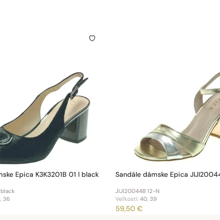
ske Epica K3K3201B 01 l black
Sandále dámske Epica JIJI2004
 black
JIJI20044B 12-N
, 36
Veľkosti:
40, 39
59,50 €