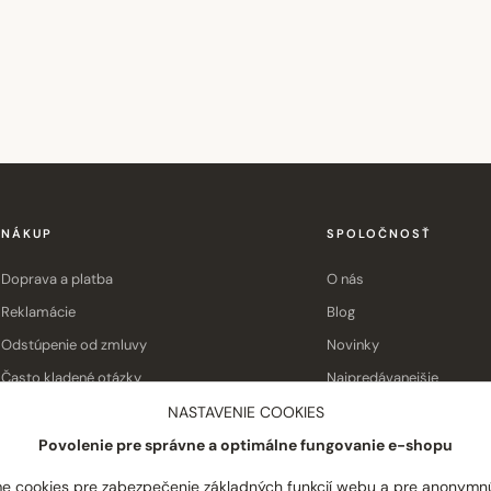
NÁKUP
SPOLOČNOSŤ
Doprava a platba
O nás
Reklamácie
Blog
Odstúpenie od zmluvy
Novinky
Často kladené otázky
Najpredávanejšie
Obchodné podmienky
Kontakt
NASTAVENIE COOKIES
Povolenie pre správne a optimálne fungovanie e-shopu
e cookies pre zabezpečenie základných funkcií webu a pre anonymn