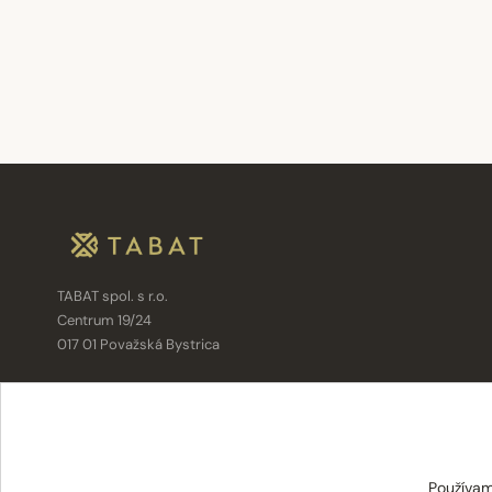
TABAT spol. s r.o.
Centrum 19/24
017 01 Považská Bystrica
info@tabat.sk
·
eshop@tabat.sk
+421 42 202 8963
·
+421 42 432 6230
Používam