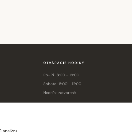
OTVÁRACIE HODINY
Po–Pi · 8:00 – 18:00
Sobota · 8:00 – 12:00
Nedeľa · zatvorené
E-shop: Po–Pi · 8:00 – 15:30
ú analýzu