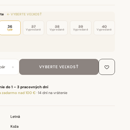
te
← VYBERTE VEĽKOSŤ
36
37
38
39
40
1 pár
Vypredané
Vypredané
Vypredané
Vypredané
+
pár
VYBERTE VEĽKOSŤ
ie do 1 – 3 pracovných dní
 zadarmo nad 100 €
·
14 dní na vrátenie
Letná
Koža