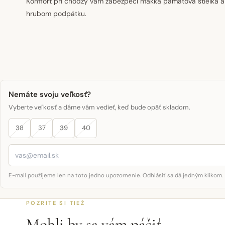
Komfort pri chôdzy vám zabezpečí mäkká pamäťová stielka a ľ
hrubom podpätku.
Nemáte svoju veľkosť?
Vyberte veľkosť a dáme vám vedieť, keď bude opäť skladom.
38
37
39
40
E-mail použijeme len na toto jedno upozornenie. Odhlásiť sa dá jedným klikom.
POZRITE SI TIEŽ
Mohli by sa vám páčiť