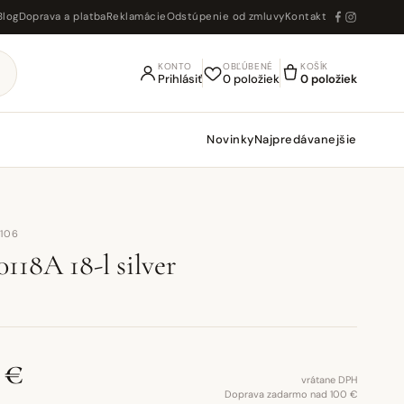
Blog
Doprava a platba
Reklamácie
Odstúpenie od zmluvy
Kontakt
KONTO
OBĽÚBENÉ
KOŠÍK
Prihlásiť
0 položiek
0 položiek
Novinky
Najpredávanejšie
7106
118A 18-l silver
 €
vrátane DPH
Doprava zadarmo nad 100 €