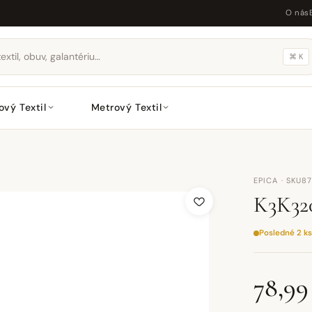
O nás
⌘ K
ový Textil
Metrový Textil
EPICA · SKU8
K3K320
Posledné 2 ks
78,99