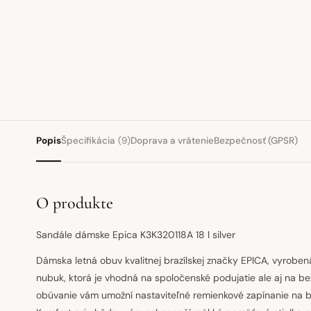
Popis
Špecifikácia
(9)
Doprava a vrátenie
Bezpečnosť (GPSR)
O produkte
Sandále dámske Epica K3K320118A 18 l silver
Dámska letná obuv kvalitnej brazílskej značky EPICA, vyrobená
nubuk, ktorá je vhodná na spoločenské podujatie ale aj na b
obúvanie vám umožní nastaviteľné remienkové zapínanie na bo