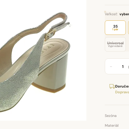
Veľkosť:
vyber
35
1 pár
Universal
Vypredané
−
Doručen
Doprava
Sezóna
Materiál