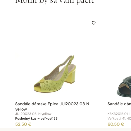
Sandále dámske Epica JIJI20023 08 N
Sandále dám
yellow
JIJI20023 08-N yellow
K3K3201B 01-l
Posledný kus – veľkosť 38
Veľkosti:
41, 40
52,50 €
60,50 €