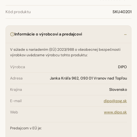
Kód produktu
SKU40201
Informácie o výrobcovi a predajcovi
V súlade s nariadením (EÚ) 2023/988 o všeobecnej bezpečnosti
výrobkov uvádzame výrobcu tohto produktu:
Výrobca
DIPO
Adresa
Janka Kráľa 962, 093 01 Vranov nad Topľou
Krajina
Slovensko
E-mail
dipo@psg.sk
Web
www.dipo.sk
Predajcom v EÚ je: