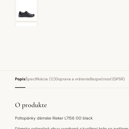
Popis
Špecifikácia
(12)
Doprava a vrátenie
Bezpečnosť (GPSR)
O produkte
Poltopánky dámske Rieker L7156 00 black
Dámska celoročná obuv vyrobená z kvalitnej kože so zvrškom