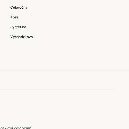
Celoročná
Koža
Syntetika
Vychádzková
venskými výrobcami