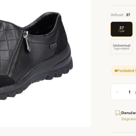
Veľkosť:
37
37
1 pár
Universal
Vypredané
Posledné 
−
Doručen
Doprava