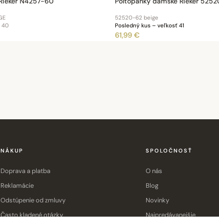
Rieker N4257-60
Poltopánky dámske Rieker 5252
GE
52520-62 beige
, 40
Posledný kus – veľkosť 41
61,99 €
NÁKUP
SPOLOČNOSŤ
Doprava a platba
O nás
Reklamácie
Blog
Odstúpenie od zmluvy
Novinky
Často kladené otázky
Najpredávanejšie