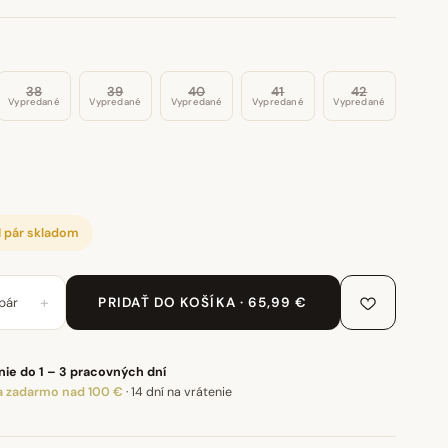
38
39
40
41
42
Vypredané
Vypredané
Vypredané
Vypredané
Vypredané
1 pár skladom
+
pár
PRIDAŤ DO KOŠÍKA · 65,99 €
ie do 1 – 3 pracovných dní
 zadarmo nad 100 €
·
14 dní na vrátenie