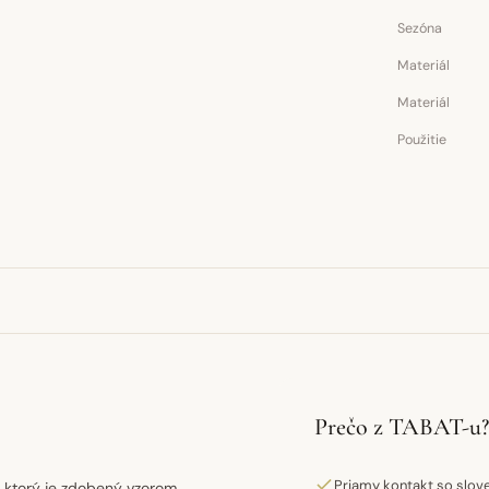
Sezóna
Materiál
Materiál
Použitie
Prečo z TABAT-u?
Priamy kontakt so slo
, ktorý je zdobený vzorom