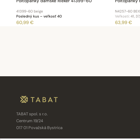
Poltopánky dámske Rieker 41399-60
Poltopánky 
41399-60 beige
N4257-60 BEI
Posledný kus – veľkosť 40
Veľkosti:
41, 37
60,99 €
63,99 €
TABAT spol. s r.o.
Centrum 19/24
017 01 Považská Bystrica