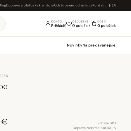
Blog
Doprava a platba
Reklamácie
Odstúpenie od zmluvy
Kontakt
KONTO
OBĽÚBENÉ
KOŠÍK
Prihlásiť
0 položiek
0 položiek
Novinky
Najpredávanejšie
72276
00
 €
vrátane DPH
Doprava zadarmo nad 100 €