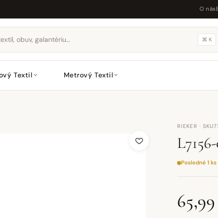
O nás
⌘ K
ový Textil
Metrový Textil
RIEKER · SKU
L7156-
Posledné 1 ks
65,99