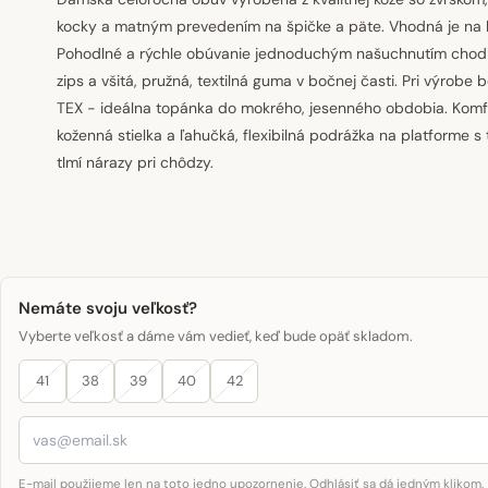
kocky a matným prevedením na špičke a päte. Vhodná je na
Pohodlné a rýchle obúvanie jednoduchým našuchnutím chod
zips a všitá, pružná, textilná guma v bočnej časti. Pri výrobe 
TEX - ideálna topánka do mokrého, jesenného obdobia. Komf
koženná stielka a ľahučká, flexibilná podrážka na platforme s 
tlmí nárazy pri chôdzy.
Nemáte svoju veľkosť?
Vyberte veľkosť a dáme vám vedieť, keď bude opäť skladom.
41
38
39
40
42
E-mail použijeme len na toto jedno upozornenie. Odhlásiť sa dá jedným klikom.