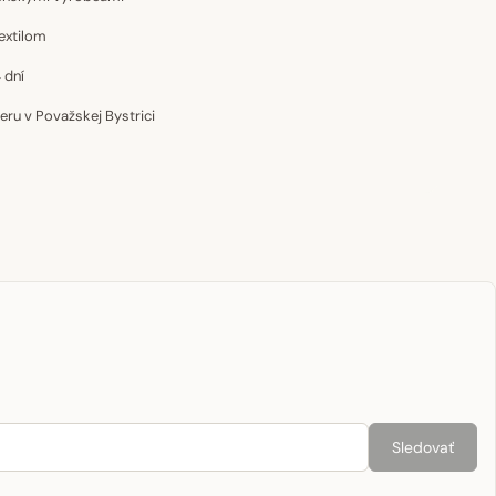
extilom
 dní
u v Považskej Bystrici
Sledovať