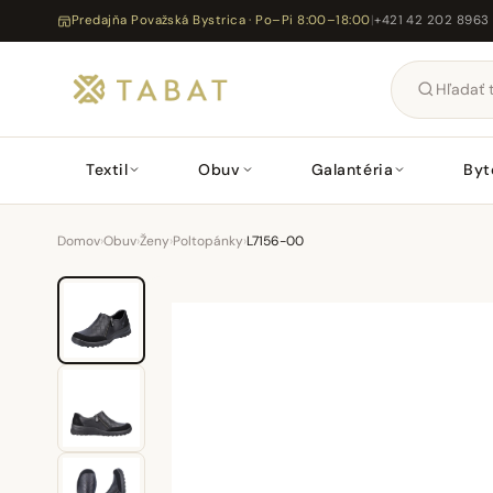
Predajňa Považská Bystrica · Po–Pi 8:00–18:00
|
+421 42 202 8963
Textil
Obuv
Galantéria
Byt
Domov
›
Obuv
›
Ženy
›
Poltopánky
›
L7156-00