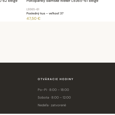
0 62 beige
Poltopánky dámske Rieker L9365-61 beige
L9365-61
Posledný kus – veľkosť 37
47,50 €
OTVÁRACIE HODINY
Po–Pi · 8:00 – 18:00
Sobota · 8:00 – 12:00
Nedeľa · zatvorené