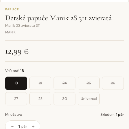
PAPUČE
Detské papuče Manik 2S 311 zvieratá
Manik 2S zvierata 311
MANIK
12,99 €
Veľkosť:
18
18
21
24
25
26
27
28
30
Universal
Množstvo
Skladom:
1 pár
−
+
pár