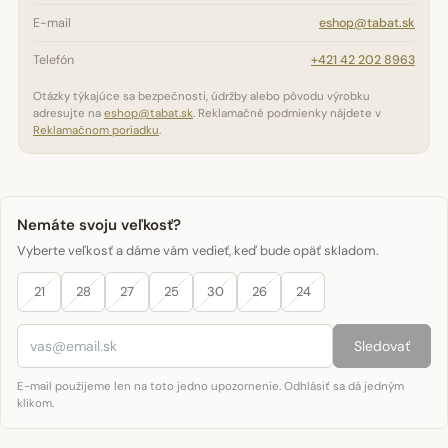
E-mail
eshop@tabat.sk
Telefón
+421 42 202 8963
Otázky týkajúce sa bezpečnosti, údržby alebo pôvodu výrobku
adresujte na
eshop@tabat.sk
. Reklamačné podmienky nájdete v
Reklamačnom poriadku
.
Nemáte svoju veľkosť?
Vyberte veľkosť a dáme vám vedieť, keď bude opäť skladom.
21
28
27
25
30
26
24
Sledovať
E-mail použijeme len na toto jedno upozornenie. Odhlásiť sa dá jedným
klikom.