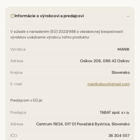
Informácie o výrobcovi a predajcovi
V súlade s nariadením (EÚ) 2023/988 o všeobecnej bezpečnosti
výrobkov uvádzame výrobcu tohto produktu:
Výrobca
MANIK
Adresa
Osikov 208, 086 42 Osikov
Krajina
Slovensko
E-mail
manikobuv@gmail.com
Predajcom v EÚ je:
Predajca
TABAT spol. s r.o.
Adresa
Centrum 19/24, 017 01 Považská Bystrica, Slovensko
IČO
36 304 557