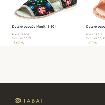
Detské papuče Manik 1S 304
Detské papu
Manik 1S 304
Manik 1S 312
Veľkosti:
33, 19
Veľkosti:
30, 25
15,99 €
11,99 €