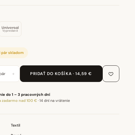
Universal
Vypredané
1 pár skladom
+
pár
PRIDAŤ DO KOŠÍKA · 14,59 €
ie do 1 – 3 pracovných dní
 zadarmo nad 100 €
·
14 dní na vrátenie
Textil