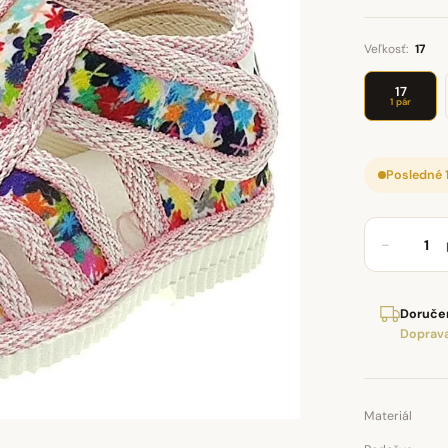
Veľkosť:
17
17
1 pár
Posledné 
−
Doručen
Doprava
Materiál