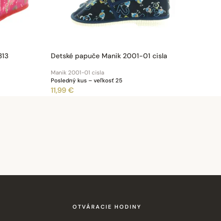
313
Detské papuče Manik 2001-01 cisla
Manik 2001-01 cisla
Posledný kus – veľkosť 25
11,99 €
OTVÁRACIE HODINY