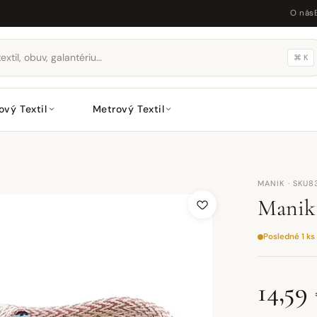
O nás
⌘ K
ový Textil
Metrový Textil
MANIK · SKU
Manik 
Posledné 1 ks
14,59