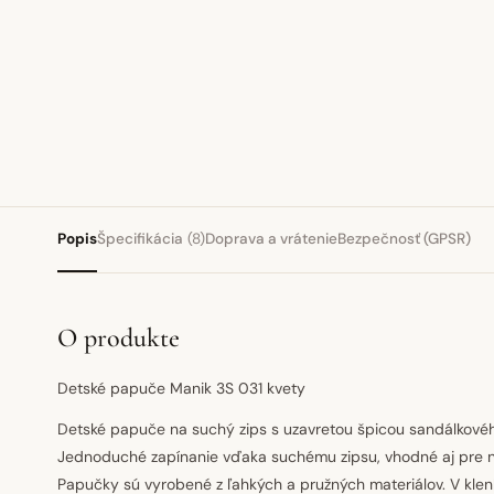
Popis
Špecifikácia
(8)
Doprava a vrátenie
Bezpečnosť (GPSR)
O produkte
Detské papuče Manik 3S 031 kvety
Detské papuče na suchý zips s uzavretou špicou sandálkového
Jednoduché zapínanie vďaka suchému zipsu, vhodné aj pre na
Papučky sú vyrobené z ľahkých a pružných materiálov. V klen