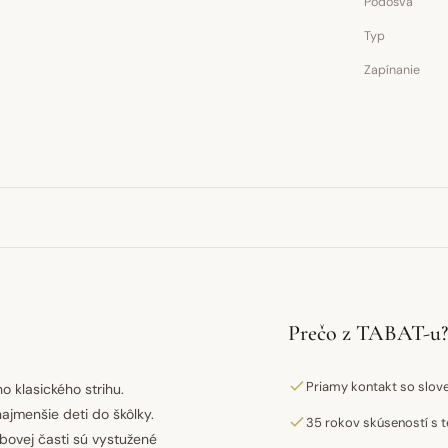
Podošva
Typ
Zapínanie
Prečo z TABAT-u?
Priamy kontakt so slo
 klasického strihu.
jmenšie deti do škôlky.
35 rokov skúseností s t
bovej časti sú vystužené