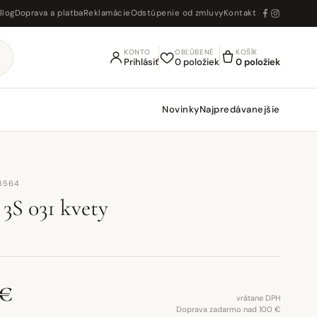
Blog
Doprava a platba
Reklamácie
Odstúpenie od zmluvy
Kontakt
KONTO
OBĽÚBENÉ
KOŠÍK
Prihlásiť
0 položiek
0 položiek
Novinky
Najpredávanejšie
83564
3S 031 kvety
 €
vrátane DPH
Doprava zadarmo nad 100 €