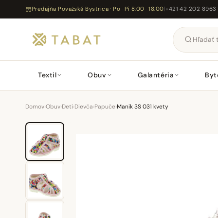
Predajňa Považská Bystrica · Po–Pi 8:00–18:00
|
+421 42 202 8963
Textil
Obuv
Galantéria
Byt
Domov
›
Obuv
›
Deti
›
Dievča
›
Papuče
›
Manik 3S 031 kvety