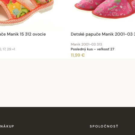
če Manik 1S 312 ovocie
Detské papuče Manik 2001-03 
Manik 2001-03 313
, 17, 29
+1
Posledný kus – veľkosť 27
11,99 €
NÁKUP
SPOLOČNOSŤ