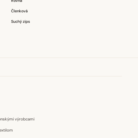
Rovná
Členková
Suchý zips
venskými výrobcami
extilom