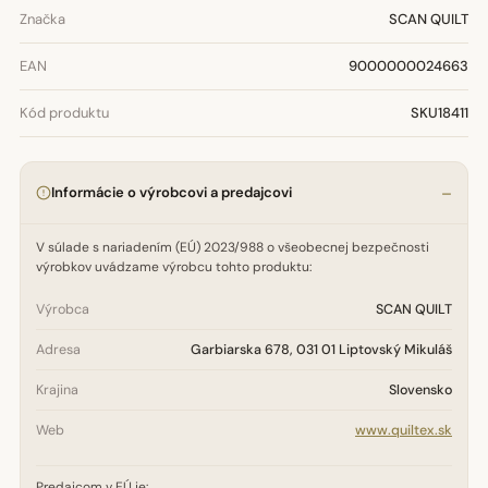
Značka
SCAN QUILT
EAN
9000000024663
Kód produktu
SKU18411
Informácie o výrobcovi a predajcovi
V súlade s nariadením (EÚ) 2023/988 o všeobecnej bezpečnosti
výrobkov uvádzame výrobcu tohto produktu:
Výrobca
SCAN QUILT
Adresa
Garbiarska 678, 031 01 Liptovský Mikuláš
Krajina
Slovensko
Web
www.quiltex.sk
Predajcom v EÚ je: