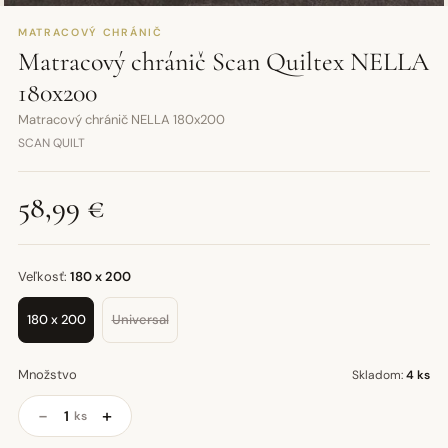
MATRACOVÝ CHRÁNIČ
Matracový chránič Scan Quiltex NELLA
180x200
Matracový chránič NELLA 180x200
SCAN QUILT
58,99 €
Veľkosť:
180 x 200
180 x 200
Universal
Množstvo
Skladom:
4 ks
−
+
ks