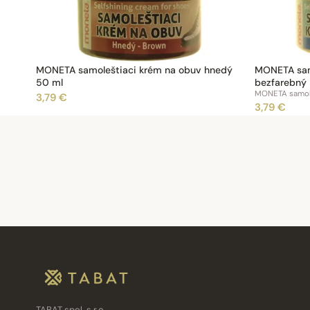
MONETA samoleštiaci krém na obuv hnedý
MONETA sam
50 ml
bezfarebný
MONETA samole
3,79 €
3,79 €
TABAT spol. s r.o.