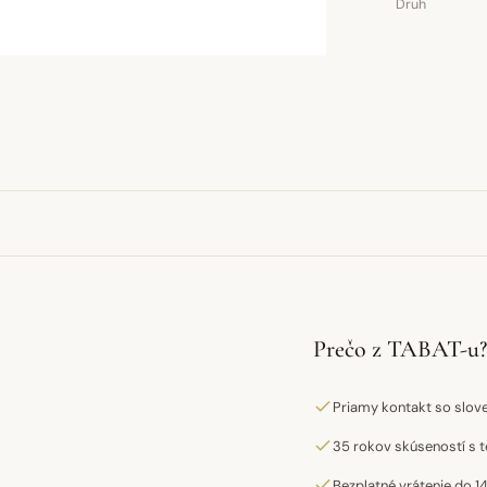
Druh
Prečo z TABAT-u?
Priamy kontakt so slo
35 rokov skúseností s t
Bezplatné vrátenie do 14