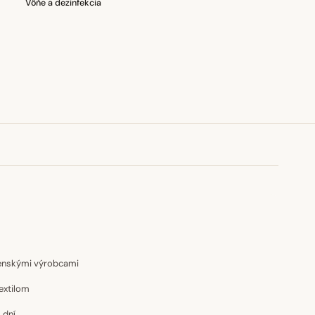
Vôňe a dezinfekcia
venskými výrobcami
extilom
 dní