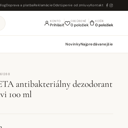
Blog
Doprava a platba
Reklamácie
Odstúpenie od zmluvy
Kontakt
KONTO
OBĽÚBENÉ
KOŠÍK
Prihlásiť
0 položiek
0 položiek
Novinky
Najpredávanejšie
U61288
A antibakteriálny dezodorant
vi 100 ml