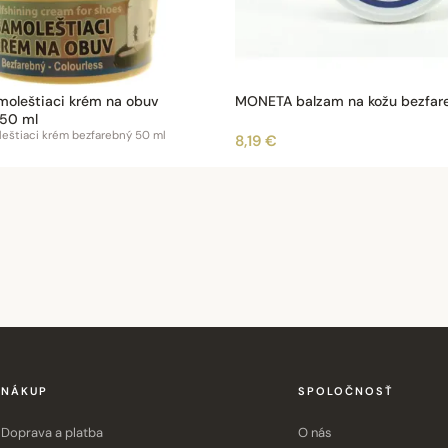
oleštiaci krém na obuv
MONETA balzam na kožu bezfar
 50 ml
štiaci krém bezfarebný 50 ml
8,19 €
NÁKUP
SPOLOČNOSŤ
Doprava a platba
O nás