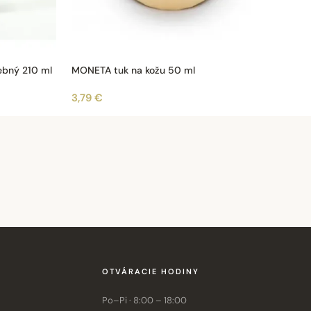
ebný 210 ml
MONETA tuk na kožu 50 ml
3,79 €
OTVÁRACIE HODINY
Po–Pi · 8:00 – 18:00