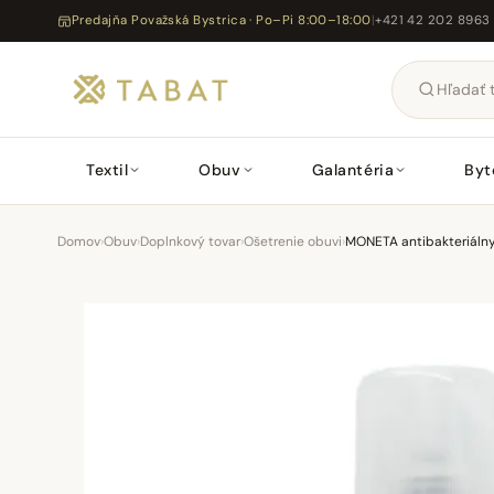
Predajňa Považská Bystrica · Po–Pi 8:00–18:00
|
+421 42 202 8963
Textil
Obuv
Galantéria
Byt
Domov
›
Obuv
›
Doplnkový tovar
›
Ošetrenie obuvi
›
MONETA antibakteriálny