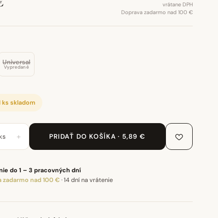
€
vrátane DPH
Doprava zadarmo nad 100 €
Universal
Vypredané
1 ks skladom
+
ks
PRIDAŤ DO KOŠÍKA · 5,89 €
ie do 1 – 3 pracovných dní
 zadarmo nad 100 €
·
14 dní na vrátenie