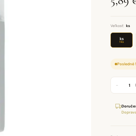
5,89 
Veľkosť:
ks
ks
1 ks
Posledné 
−
Doručen
Doprava