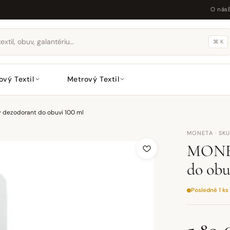
O nás
⌘ K
ový Textil
Metrový Textil
 dezodorant do obuvi 100 ml
MONETA · SK
MONET
do obu
Posledné 1 ks