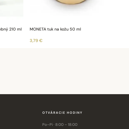
ebný 210 ml
MONETA tuk na kožu 50 ml
3,79 €
OTVÁRACIE HODINY
Po–Pi · 8:00 – 18:00