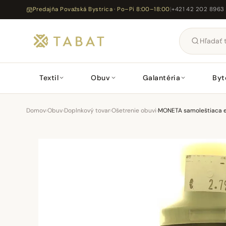
Predajňa Považská Bystrica · Po–Pi 8:00–18:00
|
+421 42 202 8963
Textil
Obuv
Galantéria
Byt
Domov
›
Obuv
›
Doplnkový tovar
›
Ošetrenie obuvi
›
MONETA samoleštiaca e