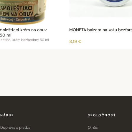
oleštiaci krém na obuv
MONETA balzam na kožu bezfar
 50 ml
štiaci krém bezfarebný 50 ml
8,19 €
NÁKUP
SPOLOČNOSŤ
Doprava a platba
O nás