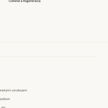
Čistenie a Regenerácia
venskými výrobcami
extilom
 dní