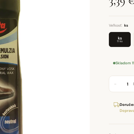
3,39 
Veľkosť:
ks
ks
11 ks
Skladom 1
−
Doručen
Doprava