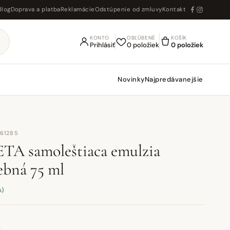
Blog
Doprava a platba
Reklamácie
Odstúpenie od zmluvy
Kontakt
KONTO
OBĽÚBENÉ
KOŠÍK
Prihlásiť
0 položiek
0 položiek
Novinky
Najpredávanejšie
U61285
A samoleštiaca emulzia
ebná 75 ml
s)