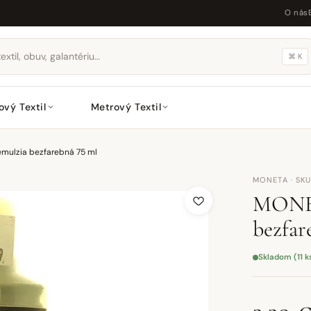
O nás
⌘ K
ový Textil
Metrový Textil
mulzia bezfarebná 75 ml
MONETA · SK
MONET
bezfar
Skladom (11 k