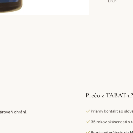
Druh
Prečo z TABAT-u?
Priamy kontakt so slo
zároveň chráni.
35 rokov skúseností s t
Bezplatné vrátenie do 14