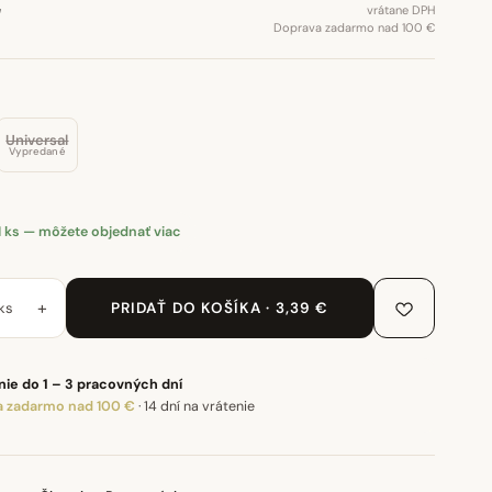
€
vrátane DPH
Doprava zadarmo nad 100 €
Universal
Vypredané
1 ks — môžete objednať viac
+
ks
PRIDAŤ DO KOŠÍKA · 3,39 €
ie do 1 – 3 pracovných dní
 zadarmo nad 100 €
·
14 dní na vrátenie