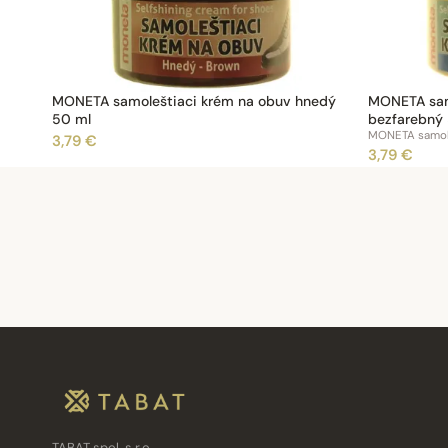
MONETA samoleštiaci krém na obuv hnedý
MONETA sam
50 ml
bezfarebný
MONETA samole
3,79 €
3,79 €
TABAT spol. s r.o.