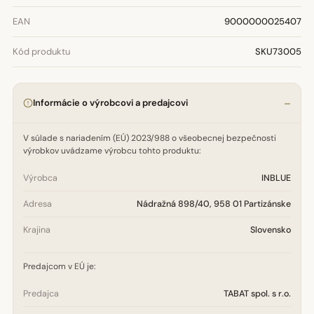
EAN
9000000025407
Kód produktu
SKU73005
Informácie o výrobcovi a predajcovi
V súlade s nariadením (EÚ) 2023/988 o všeobecnej bezpečnosti
výrobkov uvádzame výrobcu tohto produktu:
Výrobca
INBLUE
Adresa
Nádražná 898/40, 958 01 Partizánske
Krajina
Slovensko
Predajcom v EÚ je:
Predajca
TABAT spol. s r.o.