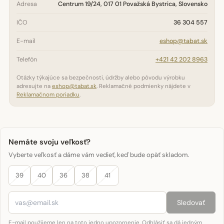
Adresa
Centrum 19/24, 017 01 Považská Bystrica, Slovensko
IČO
36 304 557
E-mail
eshop@tabat.sk
Telefón
+421 42 202 8963
Otázky týkajúce sa bezpečnosti, údržby alebo pôvodu výrobku
adresujte na
eshop@tabat.sk
. Reklamačné podmienky nájdete v
Reklamačnom poriadku
.
Nemáte svoju veľkosť?
Vyberte veľkosť a dáme vám vedieť, keď bude opäť skladom.
39
40
36
38
41
Sledovať
E-mail použijeme len na toto jedno upozornenie. Odhlásiť sa dá jedným