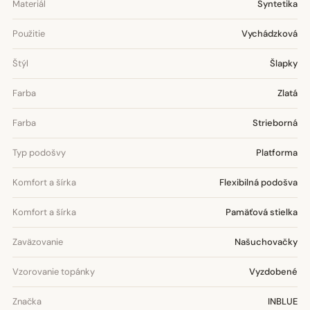
Materiál
Syntetika
Použitie
Vychádzková
Štýl
Šlapky
Farba
Zlatá
Farba
Strieborná
Typ podošvy
Platforma
Komfort a šírka
Flexibilná podošva
Komfort a šírka
Pamäťová stielka
Zaväzovanie
Našuchovačky
Vzorovanie topánky
Vyzdobené
Značka
INBLUE