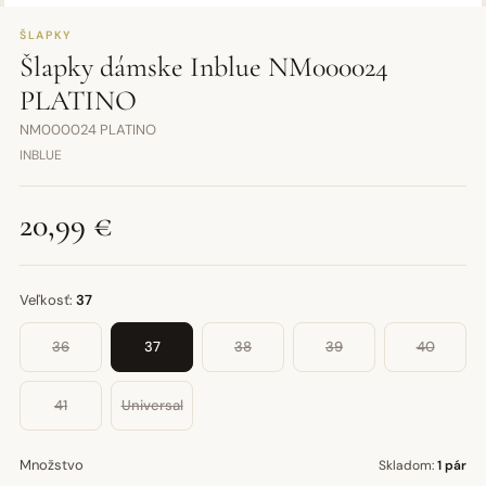
ŠLAPKY
Šlapky dámske Inblue NM000024
PLATINO
NM000024 PLATINO
INBLUE
20,99 €
Veľkosť:
37
36
37
38
39
40
41
Universal
Množstvo
Skladom:
1 pár