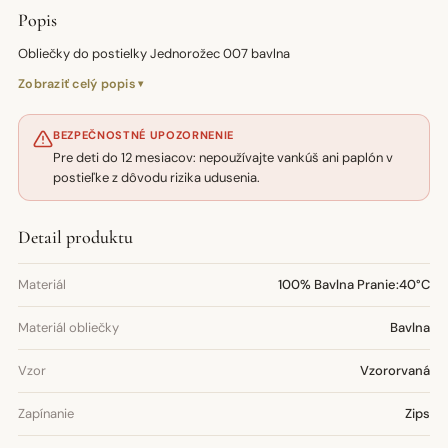
Popis
Obliečky do postielky Jednorožec 007 bavlna
Zobraziť celý popis
BEZPEČNOSTNÉ UPOZORNENIE
Pre deti do 12 mesiacov: nepoužívajte vankúš ani paplón v
postieľke z dôvodu rizika udusenia.
Detail produktu
Materiál
100% Bavlna Pranie:40°C
Materiál obliečky
Bavlna
Vzor
Vzororvaná
Zapínanie
Zips