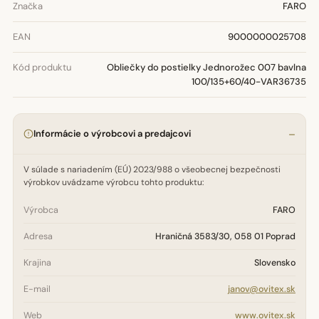
Značka
FARO
EAN
9000000025708
Kód produktu
Obliečky do postielky Jednorožec 007 bavlna
100/135+60/40-VAR36735
Informácie o výrobcovi a predajcovi
V súlade s nariadením (EÚ) 2023/988 o všeobecnej bezpečnosti
výrobkov uvádzame výrobcu tohto produktu:
Výrobca
FARO
Adresa
Hraničná 3583/30, 058 01 Poprad
Krajina
Slovensko
E-mail
janov@ovitex.sk
Web
www.ovitex.sk