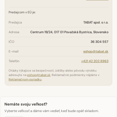
Predajcom v EÚ je:
Predajca
TABAT spol. s r.o.
Adresa
Centrum 19/24, 017 01 Považská Bystrica, Slovensko
IČO
36 304 557
E-mail
eshop@tabat.sk
Telefón
+421 42 202 8963
Otázky týkajúce sa bezpečnosti, údržby alebo pôvodu výrobku
adresujte na
eshop@tabat.sk
. Reklamačné podmienky nájdete v
Reklamačnom poriadku
.
Nemáte svoju veľkosť?
Vyberte veľkosť a dáme vám vedieť, keď bude opäť skladom.