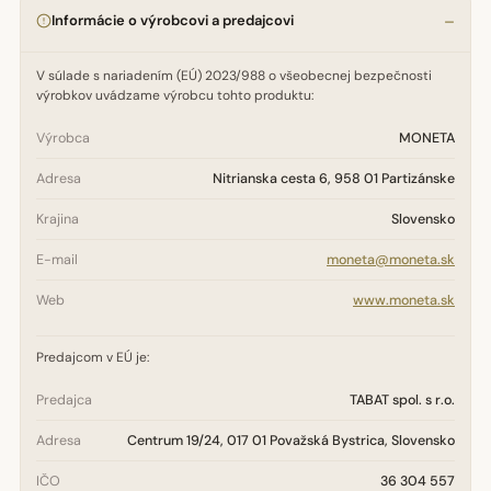
Informácie o výrobcovi a predajcovi
V súlade s nariadením (EÚ) 2023/988 o všeobecnej bezpečnosti
výrobkov uvádzame výrobcu tohto produktu:
Výrobca
MONETA
Adresa
Nitrianska cesta 6, 958 01 Partizánske
Krajina
Slovensko
E-mail
moneta@moneta.sk
Web
www.moneta.sk
Predajcom v EÚ je:
Predajca
TABAT spol. s r.o.
Adresa
Centrum 19/24, 017 01 Považská Bystrica, Slovensko
IČO
36 304 557