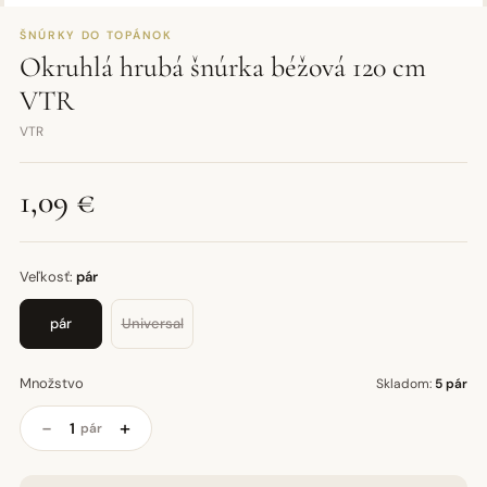
ŠNÚRKY DO TOPÁNOK
Okruhlá hrubá šnúrka béžová 120 cm
VTR
VTR
1,09 €
Veľkosť:
pár
pár
Universal
Množstvo
Skladom:
5 pár
−
+
pár