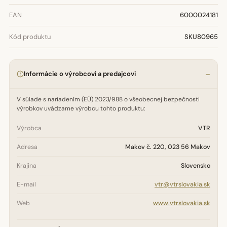
EAN
6000024181
Kód produktu
SKU80965
Informácie o výrobcovi a predajcovi
V súlade s nariadením (EÚ) 2023/988 o všeobecnej bezpečnosti
výrobkov uvádzame výrobcu tohto produktu:
Výrobca
VTR
Adresa
Makov č. 220, 023 56 Makov
Krajina
Slovensko
E-mail
vtr@vtrslovakia.sk
Web
www.vtrslovakia.sk