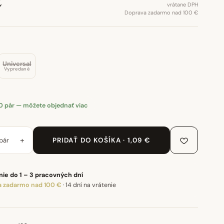
€
vrátane DPH
Doprava zadarmo nad 100 €
Universal
Vypredané
0 pár — môžete objednať viac
+
pár
PRIDAŤ DO KOŠÍKA · 1,09 €
ie do 1 – 3 pracovných dní
 zadarmo nad 100 €
·
14 dní na vrátenie