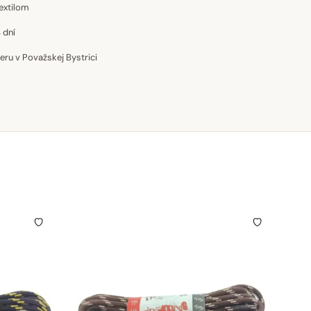
extilom
 dní
u v Považskej Bystrici