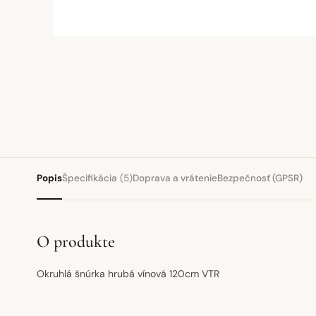
Popis
Špecifikácia
(5)
Doprava a vrátenie
Bezpečnosť (GPSR)
O produkte
Okruhlá šnúrka hrubá vínová 120cm VTR