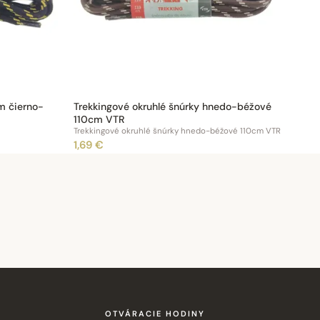
m čierno-
Trekkingové okruhlé šnúrky hnedo-béžové
110cm VTR
Trekkingové okruhlé šnúrky hnedo-béžové 110cm VTR
1,69 €
OTVÁRACIE HODINY