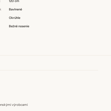
k
120 cm
k
Bavlnené
Okrúhle
Bežné nosenie
venskými výrobcami