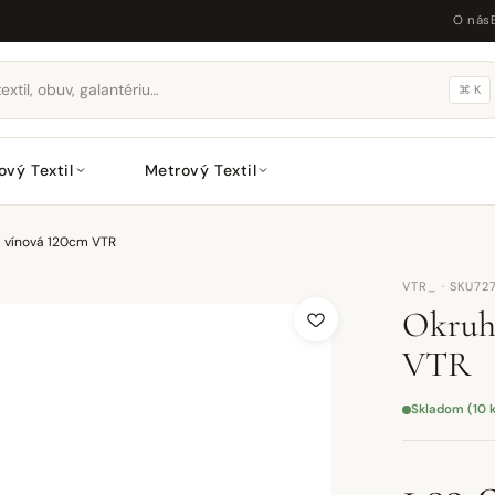
O nás
⌘ K
ový Textil
Metrový Textil
á vínová 120cm VTR
VTR_ · SKU72
Okruhl
VTR
Skladom (10 