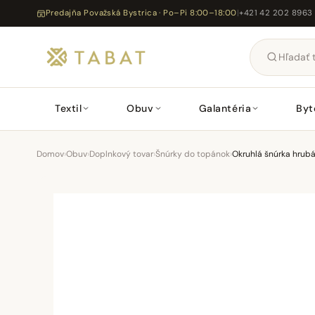
Predajňa Považská Bystrica · Po–Pi 8:00–18:00
|
+421 42 202 8963
Textil
Obuv
Galantéria
Byt
Domov
›
Obuv
›
Doplnkový tovar
›
Šnúrky do topánok
›
Okruhlá šnúrka hrub