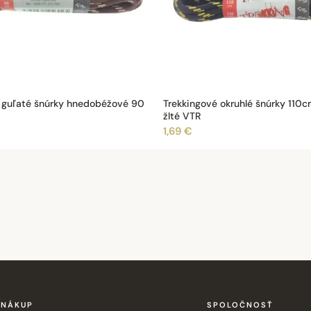
 guľaté šnúrky hnedobéžové 90
Trekkingové okruhlé šnúrky 110c
žlté VTR
1,69 €
NÁKUP
SPOLOČNOSŤ