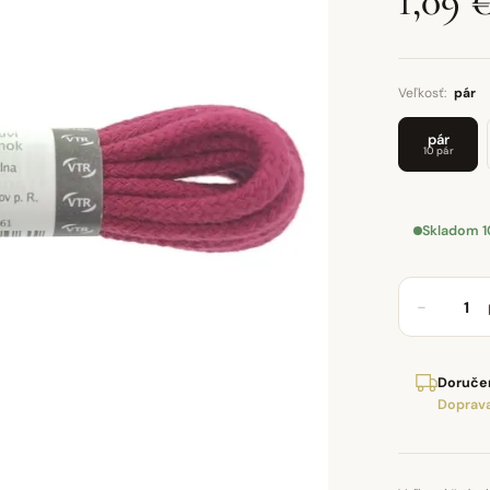
1,09 
Veľkosť:
pár
pár
10 pár
Skladom 1
−
Doručen
Doprava