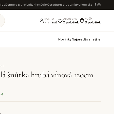
Blog
Doprava a platba
Reklamácie
Odstúpenie od zmluvy
Kontakt
KONTO
OBĽÚBENÉ
KOŠÍK
Prihlásiť
0 položiek
0 položiek
Novinky
Najpredávanejšie
781
á šnúrka hrubá vínová 120cm
ks)