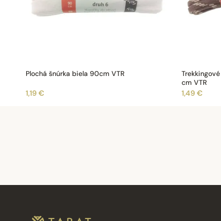
Plochá šnúrka biela 90cm VTR
Trekkingové
cm VTR
1,19 €
1,49 €