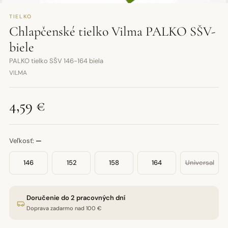
TIELKO
Chlapčenské tielko Vilma PALKO SŠV-
biele
PALKO tielko SŠV 146-164 biela
VILMA
4,59 €
Veľkosť:
—
146
152
158
164
Universal
Doručenie do 2 pracovných dní
Doprava zadarmo nad 100 €