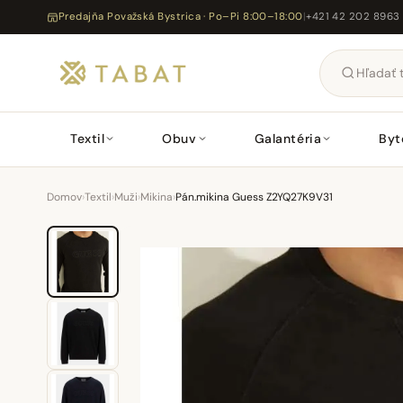
Predajňa Považská Bystrica · Po–Pi 8:00–18:00
|
+421 42 202 8963
Textil
Obuv
Galantéria
Byt
Domov
›
Textil
›
Muži
›
Mikina
›
Pán.mikina Guess Z2YQ27K9V31