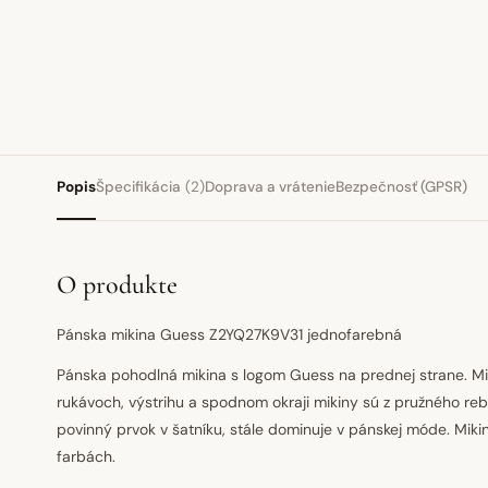
Popis
Špecifikácia
(2)
Doprava a vrátenie
Bezpečnosť (GPSR)
O produkte
Pánska mikina Guess Z2YQ27K9V31 jednofarebná
Pánska pohodlná mikina s logom Guess na prednej strane. Mik
rukávoch, výstrihu a spodnom okraji mikiny sú z pružného reb
povinný prvok v šatníku, stále dominuje v pánskej móde. Mik
farbách.