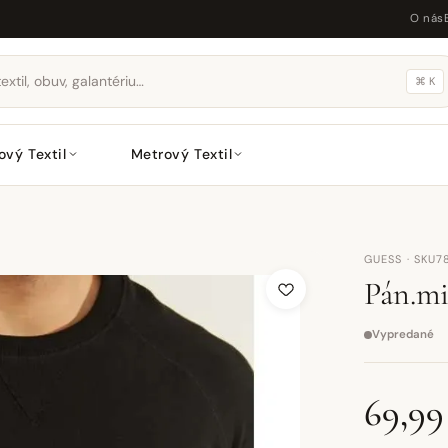
O nás
⌘ K
ový Textil
Metrový Textil
GUESS · SKU7
Pán.m
Vypredané
69,99