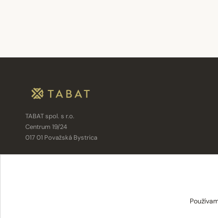
TABAT spol. s r.o.
Centrum 19/24
017 01 Považská Bystrica
info@tabat.sk
·
eshop@tabat.sk
+421 42 202 8963
·
+421 42 432 6230
Používam