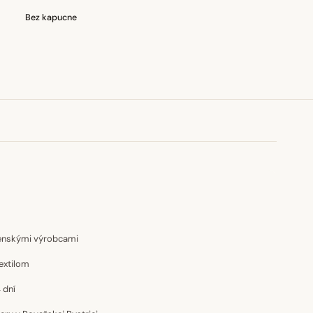
Bez kapucne
venskými výrobcami
extilom
 dní