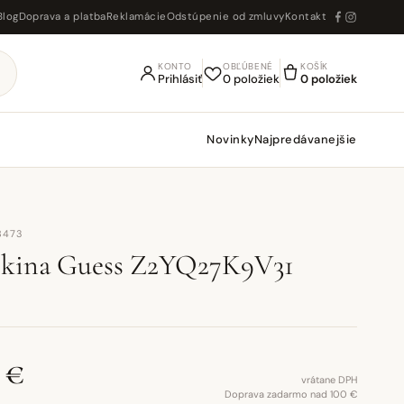
Blog
Doprava a platba
Reklamácie
Odstúpenie od zmluvy
Kontakt
KONTO
OBĽÚBENÉ
KOŠÍK
Prihlásiť
0 položiek
0 položiek
Novinky
Najpredávanejšie
8473
ikina Guess Z2YQ27K9V31
 €
vrátane DPH
Doprava zadarmo nad 100 €