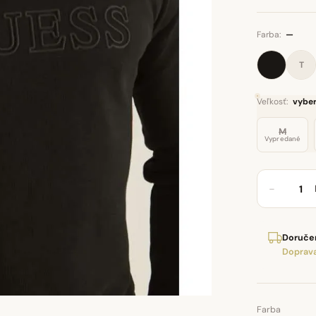
Farba:
—
T
Veľkosť:
vyber
M
Vypredané
−
Doručen
Doprava
Farba