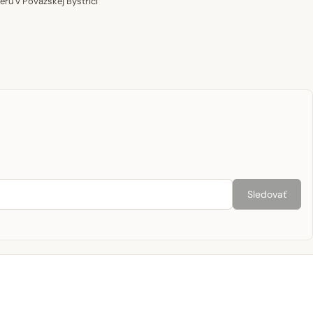
u v Považskej Bystrici
Sledovať