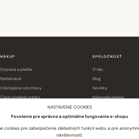
NÁKUP
SPOLOČNOSŤ
Doprava a platba
O nás
Reklamácie
Blog
Odstúpenie od zmluvy
Novinky
Často kladené otázky
Najpredávanejšie
Obchodné podmienky
Kontakt
NASTAVENIE COOKIES
Povolenie pre správne a optimálne fungovanie e-shopu
e cookies pre zabezpečenie základných funkcií webu a pre anonymn
návštevnosti.