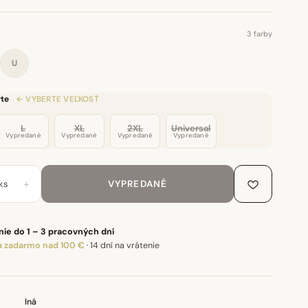
3 farby
U
te
← VYBERTE VEĽKOSŤ
L
XL
2XL
Universal
Vypredané
Vypredané
Vypredané
Vypredané
+
ks
VYPREDANÉ
ie do 1 – 3 pracovných dní
 zadarmo nad 100 €
·
14 dní na vrátenie
Iná