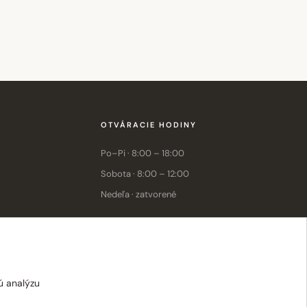
OTVÁRACIE HODINY
Po–Pi · 8:00 – 18:00
Sobota · 8:00 – 12:00
Nedeľa · zatvorené
E-shop: Po–Pi · 8:00 – 15:30
ú analýzu