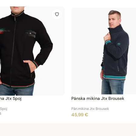
na Jtx Spoj
Pánska mikina Jtx Brousek
 Spoj
Pán.mikina Jtx Brousek
4
45,99 €