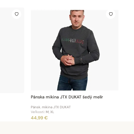
Pánska mikina JTX DUKAT šedý melír
Pánsk. mikina JTX DUKAT
Veľkosti:
M, XL
44,99 €