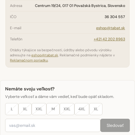
Adresa
Centrum 19/24, 017 01 Považská Bystrica, Slovensko
IČO
36 304 557
E-mail
eshop@tabat.sk
Telefón
+421 42 202 8963
Otázky týkajúce sa bezpečnosti, údržby alebo pôvodu výrobku
adresujte na
eshop@tabat.sk
. Reklamačné podmienky nájdete v
Reklamačnom poriadku
.
Nemáte svoju veľkosť?
Vyberte veľkosť a dáme vám vedieť, keď bude opäť skladom.
L
XL
XXL
M
XXL
4XL
XL
Sledovať