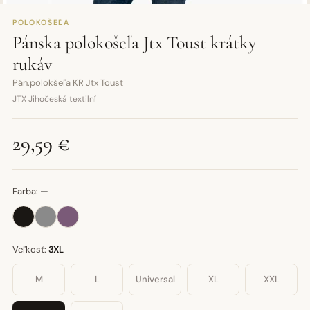
POLOKOŠEĽA
Pánska polokošeľa Jtx Toust krátky
rukáv
Pán.polokšeľa KR Jtx Toust
JTX Jihočeská textilní
29,59 €
Farba:
—
Veľkosť:
3XL
M
L
Universal
XL
XXL