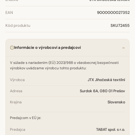
EAN
9000000027352
Kód produktu
SKU72455
Informácie o výrobcovi a predajcovi
V súlade s nariadením (EÚ) 2023/988 o všeobecnej bezpečnosti
výrobkov uvádzame výrobcu tohto produktu:
Výrobca
JTX Jihočeská textilní
Adresa
Surdok 6A, 080 01 Prešov
Krajina
Slovensko
Predajcom v EÚ je:
Predajca
TABAT spol. s r.o.