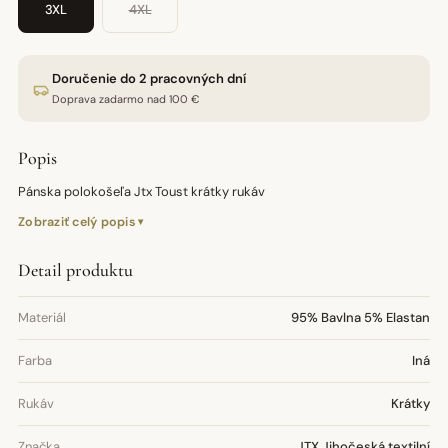
3XL
4XL
Doručenie do 2 pracovných dní
Doprava zadarmo nad 100 €
Popis
Pánska polokošeľa Jtx Toust krátky rukáv
Zobraziť celý popis
Detail produktu
Materiál
95% Bavlna 5% Elastan
Farba
Iná
Rukáv
Krátky
Značka
JTX Jihočeská textilní