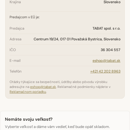
Krajina
Slovensko
Predajcom v EÚ je:
Predajca
TABAT spol. s r.o.
Adresa
Centrum 19/24, 017 01 Považská Bystrica, Slovensko
IČO
36 304 557
E-mail
eshop@tabat.sk
Telefón
+421 42 202 8963
Otázky týkajúce sa bezpečnosti, údržby alebo pôvodu výrobku
adresujte na
eshop@tabat.sk
. Reklamačné podmienky nájdete v
Reklamačnom poriadku
.
Nemáte svoju veľkosť?
Vyberte veľkosť a dáme vám vedieť, keď bude opäť skladom.