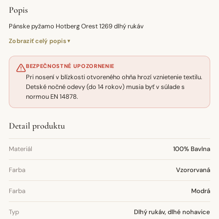
Popis
Pánske pyžamo Hotberg Orest 1269 dlhý rukáv
Zobraziť celý popis
BEZPEČNOSTNÉ UPOZORNENIE
Pri nosení v blízkosti otvoreného ohňa hrozí vznietenie textilu.
Detské nočné odevy (do 14 rokov) musia byť v súlade s
normou EN 14878.
Detail produktu
Materiál
100% Bavlna
Farba
Vzororvaná
Farba
Modrá
Typ
Dlhý rukáv, dlhé nohavice