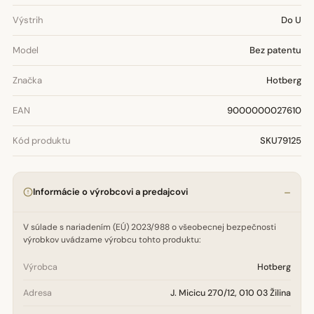
Výstrih
Do U
Model
Bez patentu
Značka
Hotberg
EAN
9000000027610
Kód produktu
SKU79125
Informácie o výrobcovi a predajcovi
V súlade s nariadením (EÚ) 2023/988 o všeobecnej bezpečnosti
výrobkov uvádzame výrobcu tohto produktu:
Výrobca
Hotberg
Adresa
J. Micicu 270/12, 010 03 Žilina