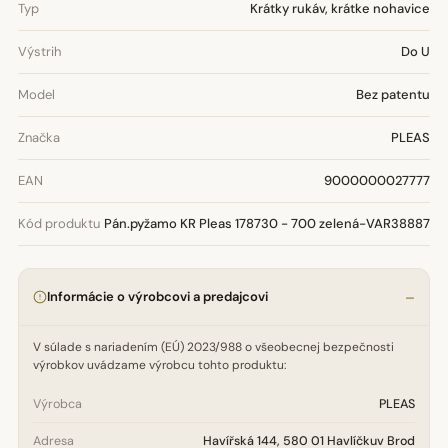
Typ
Krátky rukáv, krátke nohavice
Výstrih
Do U
Model
Bez patentu
Značka
PLEAS
EAN
9000000027777
Kód produktu
Pán.pyžamo KR Pleas 178730 - 700 zelená-VAR38887
Informácie o výrobcovi a predajcovi
V súlade s nariadením (EÚ) 2023/988 o všeobecnej bezpečnosti
výrobkov uvádzame výrobcu tohto produktu:
Výrobca
PLEAS
Adresa
Havířská 144, 580 01 Havlíčkuv Brod