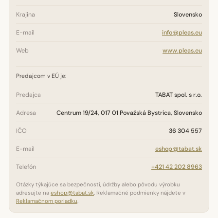
Krajina
Slovensko
E-mail
info@pleas.eu
Web
www.pleas.eu
Predajcom v EÚ je:
Predajca
TABAT spol. s r.o.
Adresa
Centrum 19/24, 017 01 Považská Bystrica, Slovensko
IČO
36 304 557
E-mail
eshop@tabat.sk
Telefón
+421 42 202 8963
Otázky týkajúce sa bezpečnosti, údržby alebo pôvodu výrobku
adresujte na
eshop@tabat.sk
. Reklamačné podmienky nájdete v
Reklamačnom poriadku
.