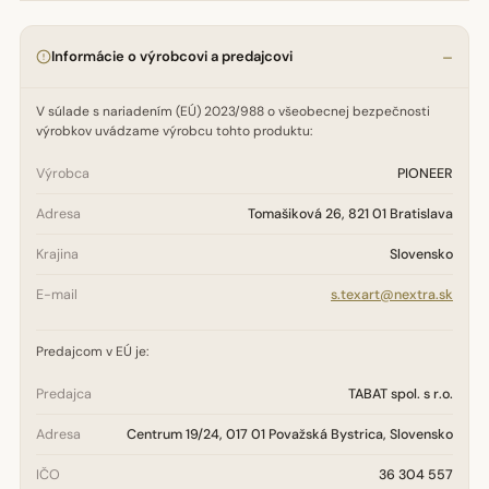
Informácie o výrobcovi a predajcovi
V súlade s nariadením (EÚ) 2023/988 o všeobecnej bezpečnosti
výrobkov uvádzame výrobcu tohto produktu:
Výrobca
PIONEER
Adresa
Tomašiková 26, 821 01 Bratislava
Krajina
Slovensko
E-mail
s.texart@nextra.sk
Predajcom v EÚ je:
Predajca
TABAT spol. s r.o.
Adresa
Centrum 19/24, 017 01 Považská Bystrica, Slovensko
IČO
36 304 557