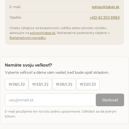
E-mail
eshop@tabat.sk
Telefón
+421 42 202 8963
Otázky týkajúce sa bezpečnosti, údržby alebo pôvodu výrobku
adresujte na
eshop@tabat.sk
. Reklamačné podmienky nájdete v
Reklamačnom poriadku
.
Nemáte svoju veľkosť?
Vyberte veľkosť a dáme vám vedieť, keď bude opäť skladom.
W36/L32
W33/L32
W38/L32
W32/L32
Sledovať
E-mail použijeme len na toto jedno upozornenie. Odhlásiť sa dá jedným
klikom.