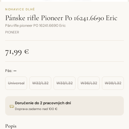
NOHAVICE DLHÉ
Pánske rifle Pioneer P0 16241.6690 Eric
Pán.rifle pioneer P0 16241.6690 Eric
PIONEER
71,99 €
Pás:
—
Universal
W32/L32
W33/L32
W36/L32
W38/L32
Doručenie do 2 pracovných dní
Doprava zadarmo nad 100 €
Popis