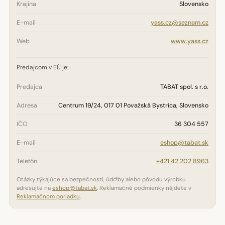
Krajina
Slovensko
E-mail
yass.cz@seznam.cz
Web
www.yass.cz
Predajcom v EÚ je:
Predajca
TABAT spol. s r.o.
Adresa
Centrum 19/24, 017 01 Považská Bystrica, Slovensko
IČO
36 304 557
E-mail
eshop@tabat.sk
Telefón
+421 42 202 8963
Otázky týkajúce sa bezpečnosti, údržby alebo pôvodu výrobku
adresujte na
eshop@tabat.sk
. Reklamačné podmienky nájdete v
Reklamačnom poriadku
.