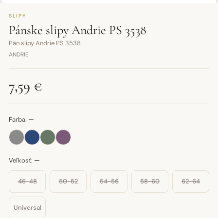
SLIPY
Pánske slipy Andrie PS 3538
Pán.slipy Andrie PS 3538
ANDRIE
7,59 €
Farba:
—
Veľkosť:
—
46-48
50-52
54-56
58-60
62-64
Universal