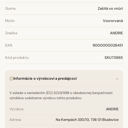
Guma
Zašitá vo vnúri
Motív
Vzororvaná
Značka
ANDRIE
EAN
9000000028451
Kód produktu
SKU73865
Informácie o výrobcovi a predajcovi
V súlade s nariadením (EÚ) 2023/988 o všeobecnej bezpečnosti
výrobkov uvádzame výrobcu tohto produktu:
Výrobca
ANDRIE
Adresa
Na Kempách 330/13, 736 01 Bludovice