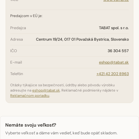
Predajcom v EÚ je:
Predajca
TABAT spol. s r.o.
Adresa
Centrum 19/24, 017 01 Považská Bystrica, Slovensko
IČO
36 304 557
E-mail
eshop@tabat.sk
Telefón
+421 42 202 8963
Otázky týkajúce sa bezpečnosti, údržby alebo pôvodu výrobku
adresujte na
eshop@tabat.sk
. Reklamačné podmienky nájdete v
Reklamačnom poriadku
.
Nemáte svoju veľkosť?
Vyberte veľkosť a dáme vám vedieť, keď bude opäť skladom.