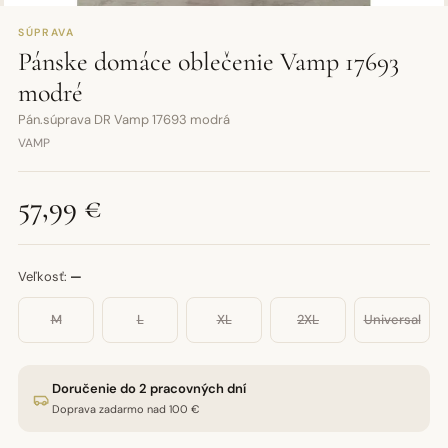
SÚPRAVA
Pánske domáce oblečenie Vamp 17693
modré
Pán.súprava DR Vamp 17693 modrá
VAMP
57,99 €
Veľkosť:
—
M
L
XL
2XL
Universal
Doručenie do 2 pracovných dní
Doprava zadarmo nad 100 €