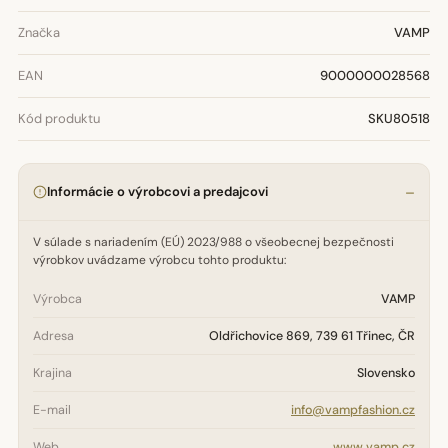
Značka
VAMP
EAN
9000000028568
Kód produktu
SKU80518
Informácie o výrobcovi a predajcovi
V súlade s nariadením (EÚ) 2023/988 o všeobecnej bezpečnosti
výrobkov uvádzame výrobcu tohto produktu:
Výrobca
VAMP
Adresa
Oldřichovice 869, 739 61 Třinec, ČR
Krajina
Slovensko
E-mail
info@vampfashion.cz
Web
www.vamp.cz