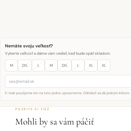
Nemáte svoju veľkosť?
Vyberte veľkosť a dáme vám vedieť, keď bude opäť skladom.
M
2XL
L
M
2XL
L
XL
XL
E-mail použijeme len na toto jedno upozornenie. Odhlásiť sa dá jedným klikom.
POZRITE SI TIEŽ
Mohli by sa vám páčiť