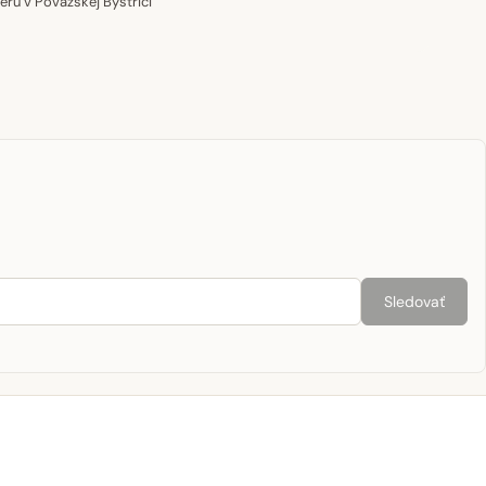
u v Považskej Bystrici
Sledovať