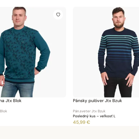
na Jtx Blok
Pánsky pulóver Jtx Bzuk
 Blok
Pán.sveter Jtx Bzuk
Posledný kus – veľkosť L
45,99 €