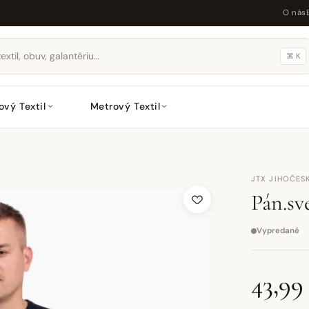
O nás
⌘ K
ový Textil
Metrový Textil
JTX JIHOČESK
Pán.sv
Vypredané
43,99