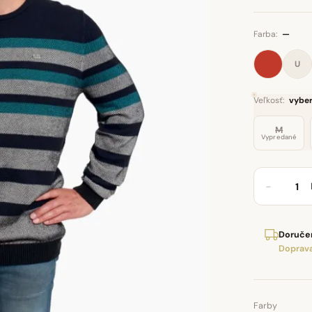
Farba:
—
U
Veľkosť:
vyber
M
Vypredané
−
Doručen
Doprava
Farby