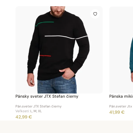
Pánsky sveter JTX Stefan čierny
Pánska miki
Pán.sveter JTX Stefan čierny
Pán.sveter Jtx
Veľkosti:
L, M, XL
41,99 €
42,99 €