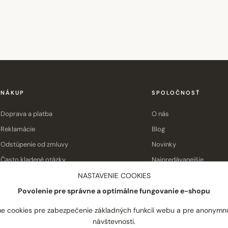
NÁKUP
SPOLOČNOSŤ
Doprava a platba
O nás
Reklamácie
Blog
Odstúpenie od zmluvy
Novinky
Často kladené otázky
Najpredávanejšie
Obchodné podmienky
Kontakt
NASTAVENIE COOKIES
Povolenie pre správne a optimálne fungovanie e-shopu
e cookies pre zabezpečenie základných funkcií webu a pre anonymn
návštevnosti.