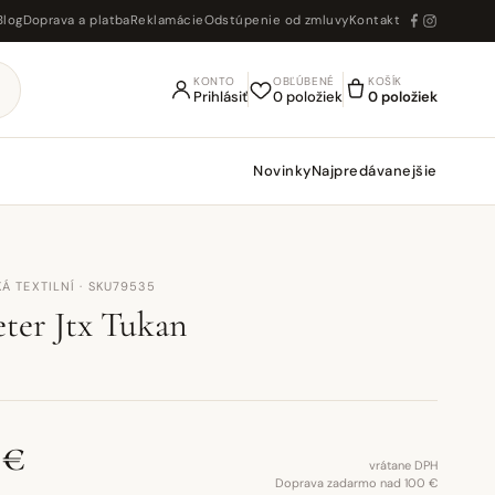
Blog
Doprava a platba
Reklamácie
Odstúpenie od zmluvy
Kontakt
KONTO
OBĽÚBENÉ
KOŠÍK
Prihlásiť
0 položiek
0 položiek
Novinky
Najpredávanejšie
Á TEXTILNÍ · SKU79535
eter Jtx Tukan
 €
vrátane DPH
Doprava zadarmo nad 100 €