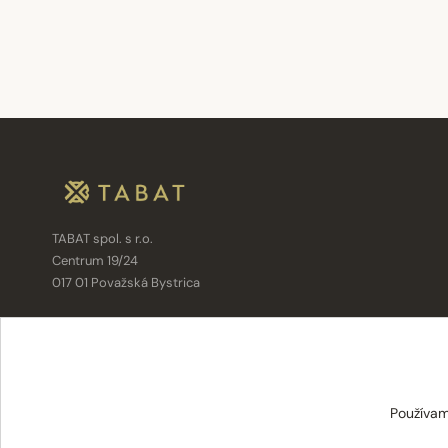
TABAT spol. s r.o.
Centrum 19/24
017 01 Považská Bystrica
info@tabat.sk
·
eshop@tabat.sk
+421 42 202 8963
·
+421 42 432 6230
Používam