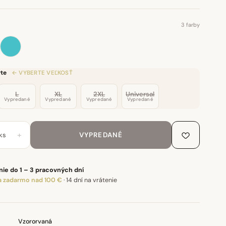
3 farby
te
← VYBERTE VEĽKOSŤ
L
XL
2XL
Universal
Vypredané
Vypredané
Vypredané
Vypredané
+
ks
VYPREDANÉ
ie do 1 – 3 pracovných dní
 zadarmo nad 100 €
·
14 dní na vrátenie
Vzororvaná