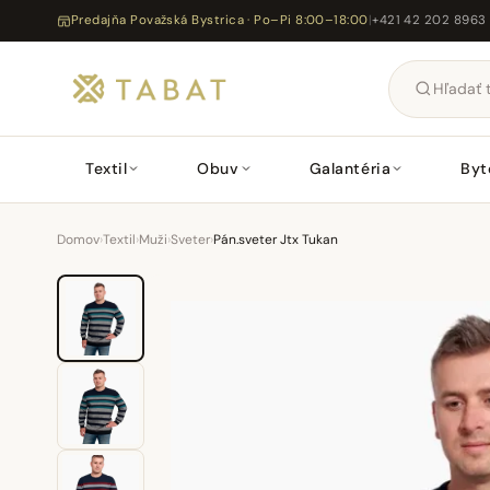
Predajňa Považská Bystrica · Po–Pi 8:00–18:00
|
+421 42 202 8963
Textil
Obuv
Galantéria
Byt
Domov
›
Textil
›
Muži
›
Sveter
›
Pán.sveter Jtx Tukan