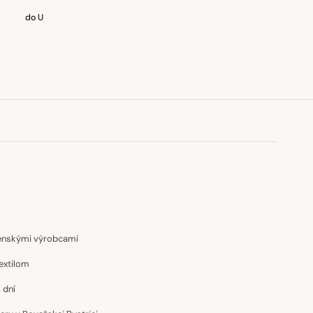
do U
venskými výrobcami
extilom
 dní