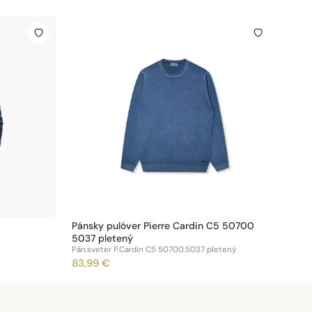
Pánsky pulóver Pierre Cardin C5 50700
5037 pletený
Pán.sveter P.Cardin C5 50700.5037 pletený
83,99 €