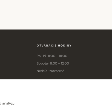
OTVÁRACIE HODINY
Po–Pi · 8:00 – 18:00
Sobota · 8:00 – 12:00
Nedeľa · zatvorené
E-shop: Po–Pi · 8:00 – 15:30
ú analýzu