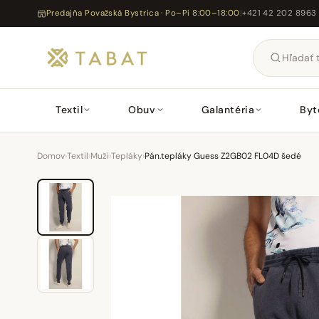
Predajňa Považská Bystrica · Po–Pi 8:00–18:00
|
+421 42 202 8963
Textil
Obuv
Galantéria
Byt
Domov
›
Textil
›
Muži
›
Tepláky
›
Pán.tepláky Guess Z2GB02 FL04D šedé