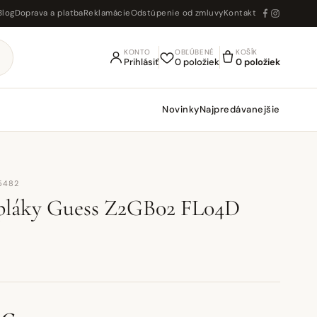
Blog
Doprava a platba
Reklamácie
Odstúpenie od zmluvy
Kontakt
KONTO
OBĽÚBENÉ
KOŠÍK
Prihlásiť
0 položiek
0 položiek
Novinky
Najpredávanejšie
5482
epláky Guess Z2GB02 FL04D