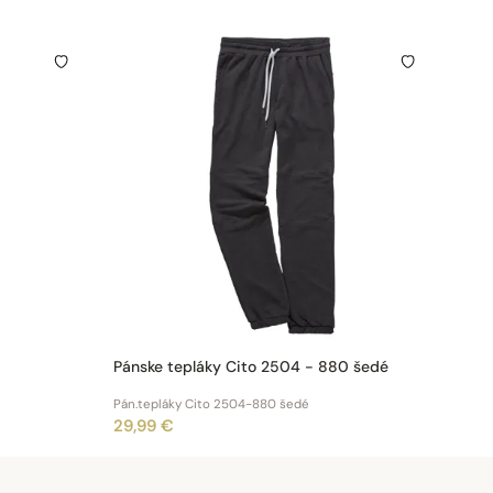
Pánske tepláky Cito 2504 - 880 šedé
Pán.tepláky Cito 2504-880 šedé
29,99 €