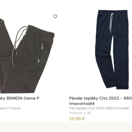
áky BRAKON čierne P
Pánske tepláky Cito 2502 - 880
tmavomodré
akon P čierne
Pán.tepláky Cito 2505-880 tm.modré
Veľkosti:
L, XL
29,99 €