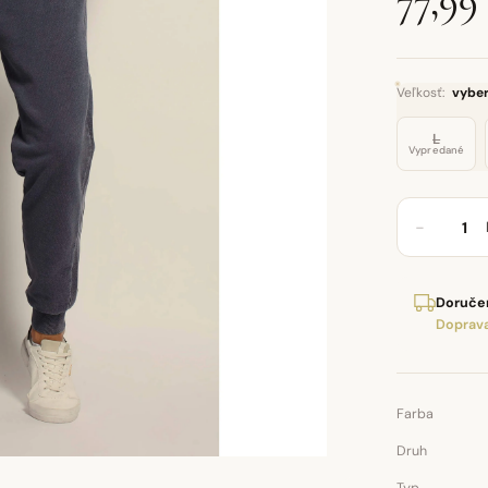
77,99
Veľkosť:
vyber
L
Vypredané
−
Doručen
Doprava
Farba
Druh