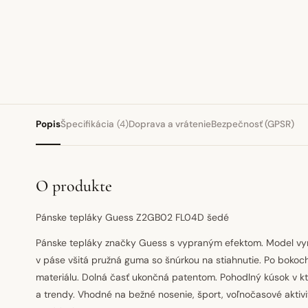
Popis
Špecifikácia
(4)
Doprava a vrátenie
Bezpečnosť (GPSR)
O produkte
Pánske tepláky Guess Z2GB02 FL04D šedé
Pánske tepláky značky Guess s vypraným efektom. Model vyro
v páse všitá pružná guma so šnúrkou na stiahnutie. Po bokoc
materiálu. Dolná časť ukončná patentom. Pohodlný kúsok v kt
a trendy. Vhodné na bežné nosenie, šport, voľnočasové aktivit