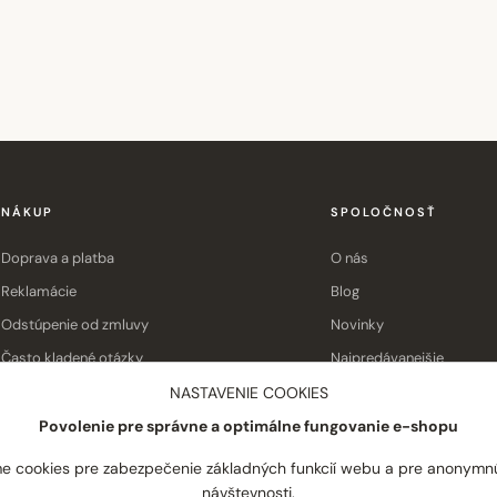
NÁKUP
SPOLOČNOSŤ
Doprava a platba
O nás
Reklamácie
Blog
Odstúpenie od zmluvy
Novinky
Často kladené otázky
Najpredávanejšie
Obchodné podmienky
Kontakt
NASTAVENIE COOKIES
Povolenie pre správne a optimálne fungovanie e-shopu
e cookies pre zabezpečenie základných funkcií webu a pre anonymn
návštevnosti.