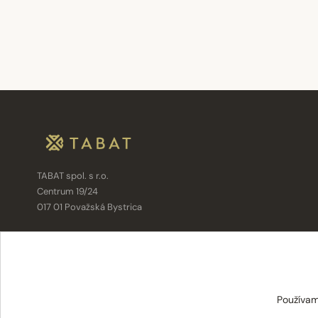
TABAT spol. s r.o.
Centrum 19/24
017 01 Považská Bystrica
info@tabat.sk
·
eshop@tabat.sk
+421 42 202 8963
·
+421 42 432 6230
Používam