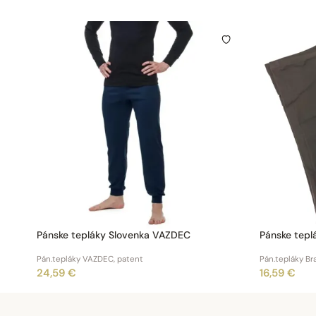
Pánske tepláky Slovenka VAZDEC
Pánske tepl
Pán.tepláky VAZDEC, patent
Pán.tepláky Br
24,59 €
16,59 €