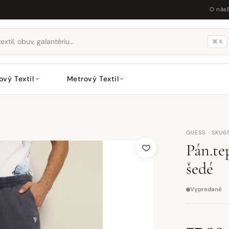
O nás
⌘ K
ový Textil
Metrový Textil
GUESS · SKU6
Pán.t
šedé
Vypredané