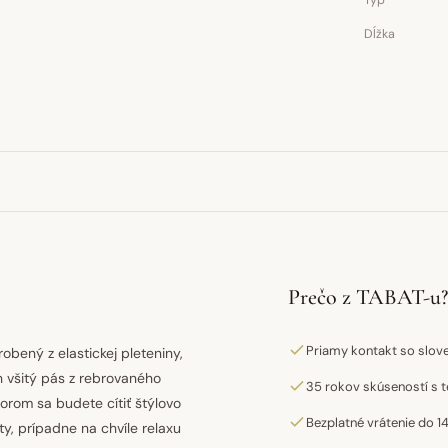
Typ
Dĺžka
Prečo z TABAT-u?
Priamy kontakt so slo
bený z elastickej pleteniny,
h všitý pás z rebrovaného
35 rokov skúseností s t
orom sa budete cítiť štýlovo
Bezplatné vrátenie do 14
y, prípadne na chvíle relaxu