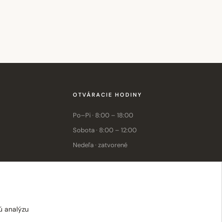
OTVÁRACIE HODINY
Po–Pi · 8:00 – 18:00
Sobota · 8:00 – 12:00
Nedeľa · zatvorené
E-shop: Po–Pi · 8:00 – 15:30
ú analýzu