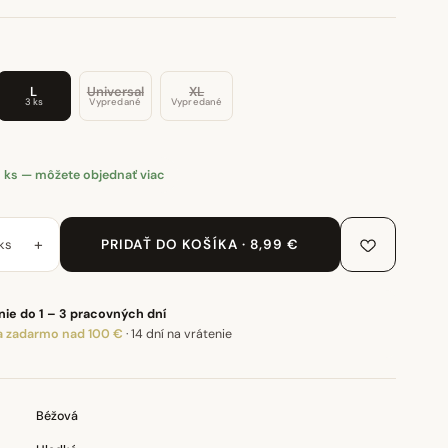
L
Universal
XL
3 ks
Vypredané
Vypredané
 ks — môžete objednať viac
+
ks
PRIDAŤ DO KOŠÍKA · 8,99 €
ie do 1 – 3 pracovných dní
 zadarmo nad 100 €
·
14 dní na vrátenie
Béžová