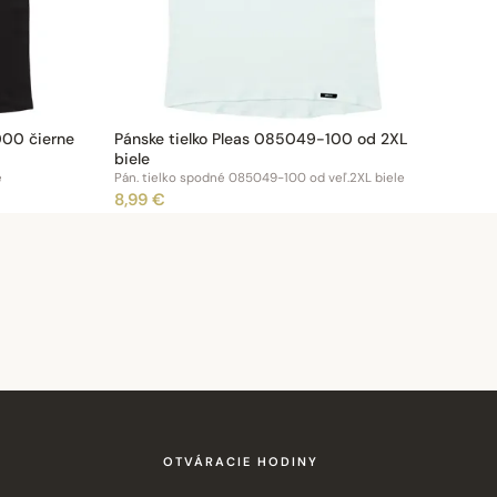
000 čierne
Pánske tielko Pleas 085049-100 od 2XL
biele
e
Pán. tielko spodné 085049-100 od veľ.2XL biele
8,99 €
OTVÁRACIE HODINY