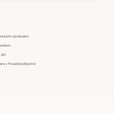
venskými výrobcami
extilom
 dní
u v Považskej Bystrici