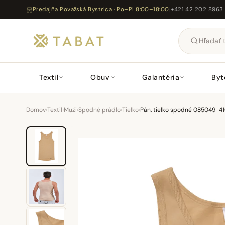
Predajňa Považská Bystrica · Po–Pi 8:00–18:00
|
+421 42 202 8963
Textil
Obuv
Galantéria
Byt
Domov
›
Textil
›
Muži
›
Spodné prádlo
›
Tielko
›
Pán. tielko spodné 085049-41