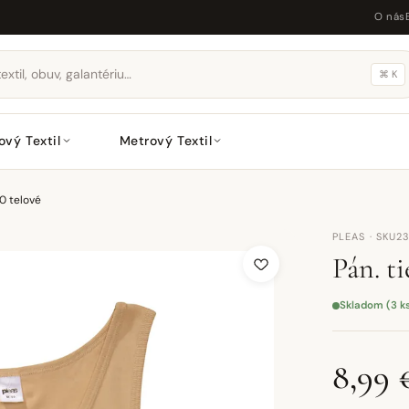
O nás
⌘ K
ový Textil
Metrový Textil
0 telové
PLEAS · SKU2
Pán. t
Skladom (3 k
8,99 