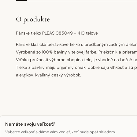
O produkte
Pánske tielko PLEAS 085049 - 410 telové
Pánske klasické bezšvíkové tielko s predĺženým zadným dielom
Vyrobené zo 100% bavlny v telovej farbe. Priekrčník a prier
Vďaka pružnosti výborne obopína telo, je vhodné na bežné no
Tielka z bavlny majú príjemný omak, dobre sajú vlhkosť a sú 
alergikov. Kvalitný český výrobok.
Nemáte svoju veľkosť?
Vyberte veľkosť a dáme vám vedieť, keď bude opäť skladom.