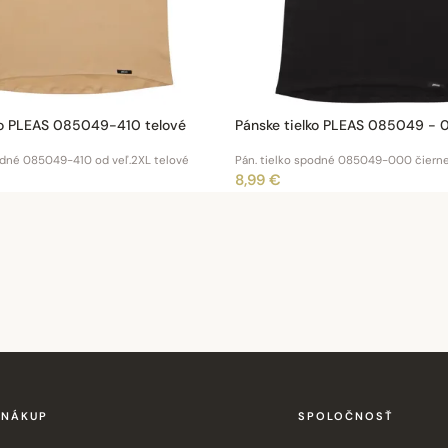
ko PLEAS 085049-410 telové
Pánske tielko PLEAS 085049 - 
odné 085049-410 od veľ.2XL telové
Pán. tielko spodné 085049-000 čiern
8,99 €
NÁKUP
SPOLOČNOSŤ