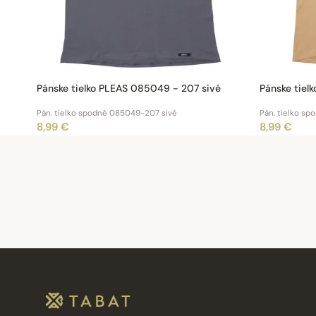
Pánske tielko PLEAS 085049 - 207 sivé
Pánske tiel
Pán. tielko spodné 085049-207 sivé
Pán. tielko sp
8,99 €
8,99 €