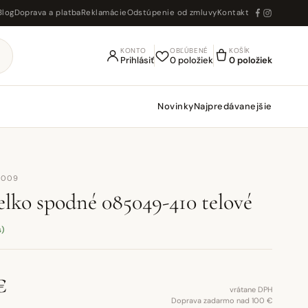
Blog
Doprava a platba
Reklamácie
Odstúpenie od zmluvy
Kontakt
KONTO
OBĽÚBENÉ
KOŠÍK
Prihlásiť
0 položiek
0 položiek
Novinky
Najpredávanejšie
3009
ielko spodné 085049-410 telové
s)
€
vrátane DPH
Doprava zadarmo nad 100 €