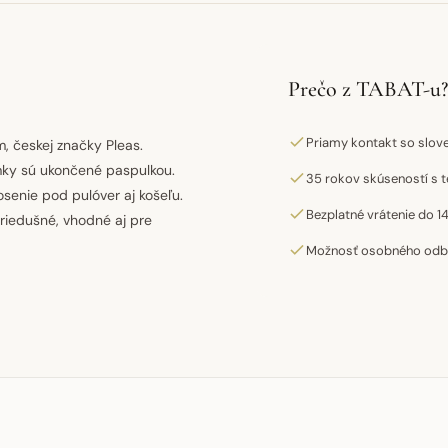
Prečo z TABAT-u?
Priamy kontakt so slo
, českej značky Pleas.
amky sú ukončené paspulkou.
35 rokov skúseností s t
senie pod pulóver aj košeľu.
Bezplatné vrátenie do 14
priedušné, vhodné aj pre
Možnosť osobného odber