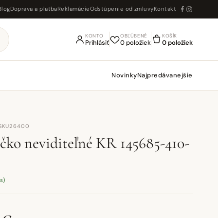
Blog
Doprava a platba
Reklamácie
Odstúpenie od zmluvy
Kontakt
KONTO
OBĽÚBENÉ
KOŠÍK
Prihlásiť
0 položiek
0 položiek
Novinky
Najpredávanejšie
 SKU26400
ičko neviditeľné KR 145685-410-
s)