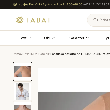
Predajňa Považská Bystrica · Po–Pi 8:00–18:00
|
+421 42 202 8963
Textil
Obuv
Galantéria
Byt
Domov
›
Textil
›
Muži
›
Nátelník
›
Pán.tričko neviditeľné KR 145685-410-telov