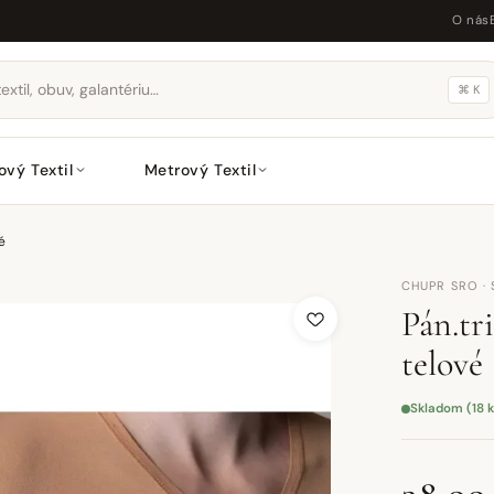
O nás
⌘ K
ový Textil
Metrový Textil
é
CHUPR SRO ·
Pán.tr
telové
Skladom (18 k