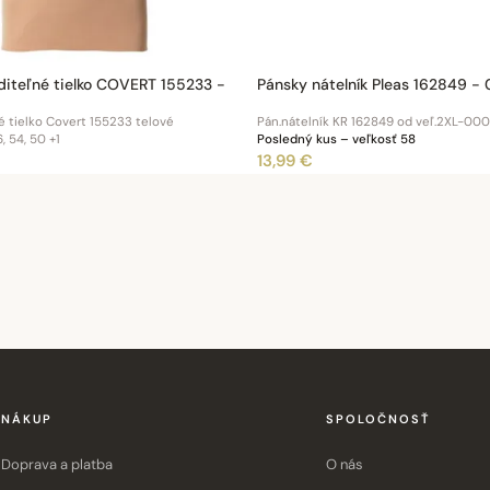
diteľné tielko COVERT 155233 -
Pánsky nátelník Pleas 162849 -
é tielko Covert 155233 telové
Pán.nátelník KR 162849 od veľ.2XL-000
, 54, 50
+1
Posledný kus – veľkosť 58
13,99 €
NÁKUP
SPOLOČNOSŤ
Doprava a platba
O nás