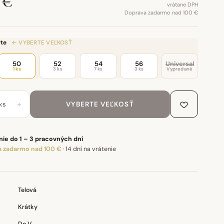
 €
vrátane DPH
Doprava zadarmo nad 100 €
te
← VYBERTE VEĽKOSŤ
50
52
54
56
Universal
1 ks
3 ks
7 ks
3 ks
Vypredané
+
ks
VYBERTE VEĽKOSŤ
ie do 1 – 3 pracovných dní
 zadarmo nad 100 €
·
14 dní na vrátenie
Telová
Krátky