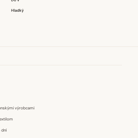
Do V
Hladký
venskými výrobcami
extilom
 dní