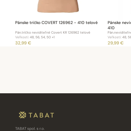
Pánske tričko COVERT 126962 - 410 telové
Pánske nevi
410
Pán.tričko neviditeľné Covert KR 126962 telové
Pán.neviditeľn
Veľkosti:
48, 56, 54, 50
+1
Veľkosti:
48, 56
32,99 €
29,99 €
TABAT spol. s r.o.