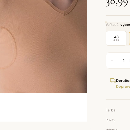
38,99
Veľkosť:
vyber
48
4 ks
−
Doručen
Doprava
Farba
Rukáv