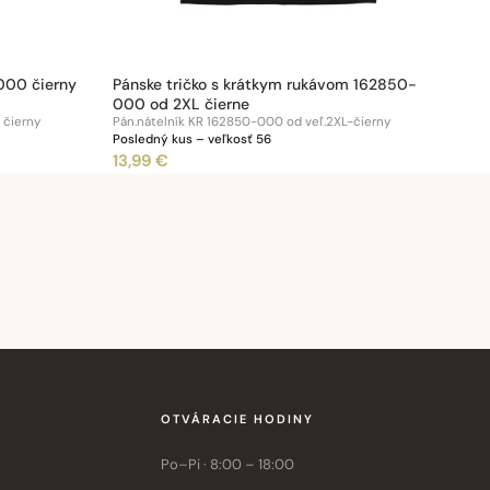
 000 čierny
Pánske tričko s krátkym rukávom 162850-
000 od 2XL čierne
 čierny
Pán.nátelník KR 162850-000 od veľ.2XL-čierny
Posledný kus – veľkosť 56
13,99 €
OTVÁRACIE HODINY
Po–Pi · 8:00 – 18:00