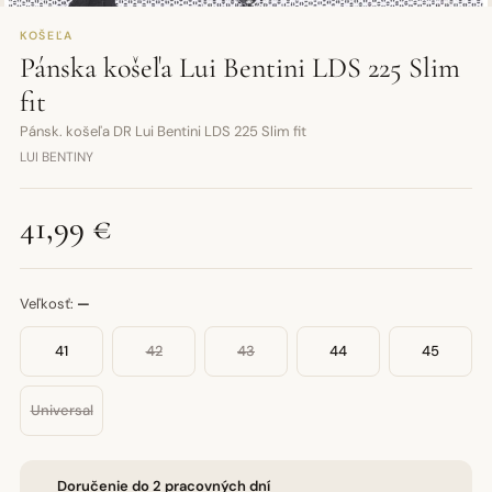
KOŠEĽA
Pánska košeľa Lui Bentini LDS 225 Slim
fit
Pánsk. košeľa DR Lui Bentini LDS 225 Slim fit
LUI BENTINY
41,99 €
Veľkosť:
—
41
42
43
44
45
Universal
Doručenie do 2 pracovných dní