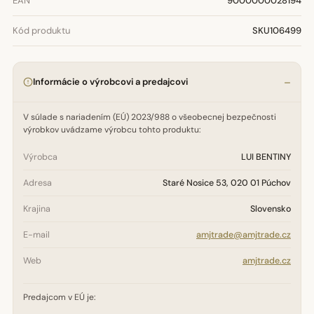
EAN
9000000028194
Kód produktu
SKU106499
Informácie o výrobcovi a predajcovi
V súlade s nariadením (EÚ) 2023/988 o všeobecnej bezpečnosti
výrobkov uvádzame výrobcu tohto produktu:
Výrobca
LUI BENTINY
Adresa
Staré Nosice 53, 020 01 Púchov
Krajina
Slovensko
E-mail
amjtrade@amjtrade.cz
Web
amjtrade.cz
Predajcom v EÚ je: