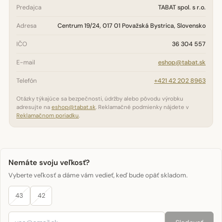
Predajca
TABAT spol. s r.o.
Adresa
Centrum 19/24, 017 01 Považská Bystrica, Slovensko
IČO
36 304 557
E-mail
eshop@tabat.sk
Telefón
+421 42 202 8963
Otázky týkajúce sa bezpečnosti, údržby alebo pôvodu výrobku
adresujte na
eshop@tabat.sk
. Reklamačné podmienky nájdete v
Reklamačnom poriadku
.
Nemáte svoju veľkosť?
Vyberte veľkosť a dáme vám vedieť, keď bude opäť skladom.
43
42