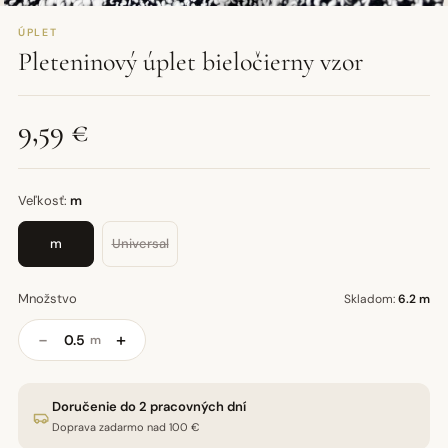
ÚPLET
Pleteninový úplet bieločierny vzor
9,59 €
Veľkosť:
m
m
Universal
Množstvo
Skladom:
6.2 m
−
+
m
Doručenie do 2 pracovných dní
Doprava zadarmo nad 100 €