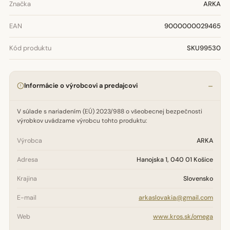
Značka
ARKA
EAN
9000000029465
Kód produktu
SKU99530
Informácie o výrobcovi a predajcovi
V súlade s nariadením (EÚ) 2023/988 o všeobecnej bezpečnosti
výrobkov uvádzame výrobcu tohto produktu:
Výrobca
ARKA
Adresa
Hanojska 1, 040 01 Košice
Krajina
Slovensko
E-mail
arkaslovakia@gmail.com
Web
www.kros.sk/omega