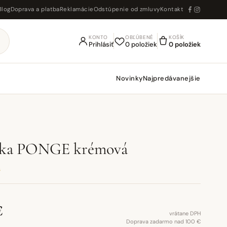
Blog
Doprava a platba
Reklamácie
Odstúpenie od zmluvy
Kontakt
KONTO
OBĽÚBENÉ
KOŠÍK
Prihlásiť
0 položiek
0 položiek
Novinky
Najpredávanejšie
vka PONGE krémová
s
€
vrátane DPH
Doprava zadarmo nad 100 €