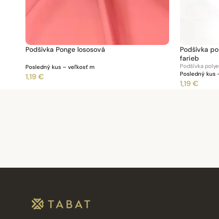
Podšívka Ponge lososová
Podšívka po
farieb
Podšívka poly
Posledný kus – veľkosť m
Posledný kus 
1,19 €
1,19 €