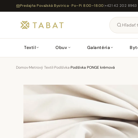
Predajňa Považská Bystrica · Po–Pi 8:00–18:00
|
+421 42 202 8963
Textil
Obuv
Galantéria
Byt
Domov
›
Metrový Textil
›
Podšívka
›
Podšívka PONGE krémová