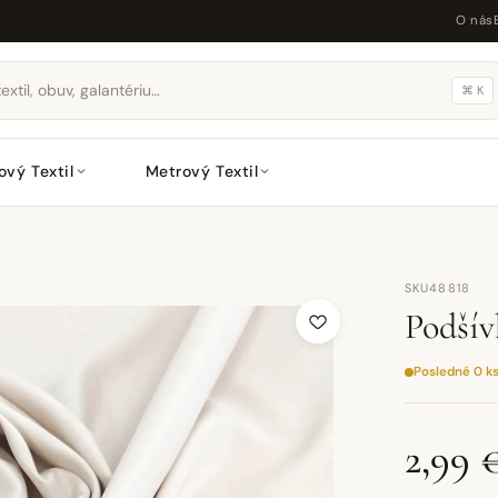
O nás
⌘ K
ový Textil
Metrový Textil
SKU48818
Podší
Posledné 0 k
2,99 