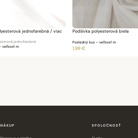
lyesterová jednofarebná / viac
Podšívka polyesterová biela
esterová jednofarebná
Posledný kus – veľkosť m
– veľkosť m
1,99 €
NÁKUP
SPOLOČNOSŤ