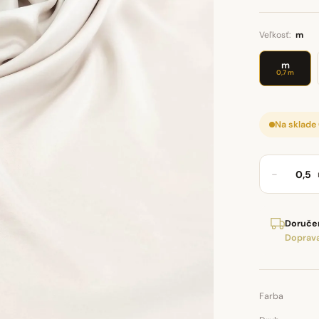
Veľkosť:
m
m
0,7 m
Na sklade
−
Doručen
Doprava
Farba