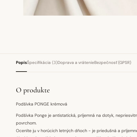
Popis
Špecifikácia
(3)
Doprava a vrátenie
Bezpečnosť (GPSR)
O produkte
Podšívka PONGE krémová
Podšívka Ponge je antistatická, príjemná na dotyk, nepriesvit
povrchom.
Oceníte ju v horúcich letných dňoch - je priedušná a príjemne