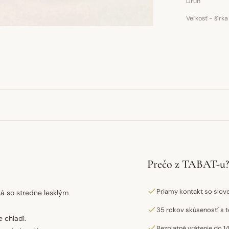
Druh
Veľkosť - šírka
Prečo z TABAT-u?
Priamy kontakt so slo
ná so stredne lesklým
35 rokov skúseností s t
 chladí.
Bezplatné vrátenie do 14