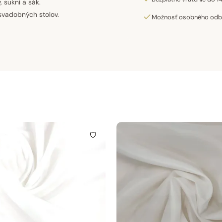
 sukní a sák.
svadobných stolov.
Možnosť osobného odber