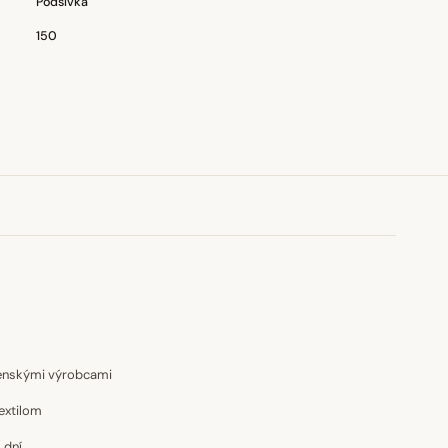
Podšívka
150
venskými výrobcami
extilom
 dní