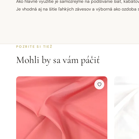
Ako hlavné využitie je samozrejme na podšívanie šiat, kabátov,
Je vhodná aj na šitie ľahkých závesov a výborná ako ozdoba 
POZRITE SI TIEŽ
Mohli by sa vám páčiť