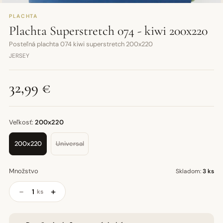
PLACHTA
Plachta Superstretch 074 - kiwi 200x220
Posteľná plachta 074 kiwi superstretch 200x220
JERSEY
32,99 €
Veľkosť:
200x220
200x220
Universal
Množstvo
Skladom:
3 ks
−
+
ks