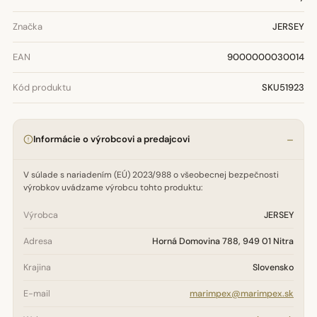
Značka
JERSEY
EAN
9000000030014
Kód produktu
SKU51923
Informácie o výrobcovi a predajcovi
V súlade s nariadením (EÚ) 2023/988 o všeobecnej bezpečnosti
výrobkov uvádzame výrobcu tohto produktu:
Výrobca
JERSEY
Adresa
Horná Domovina 788, 949 01 Nitra
Krajina
Slovensko
E-mail
marimpex@marimpex.sk