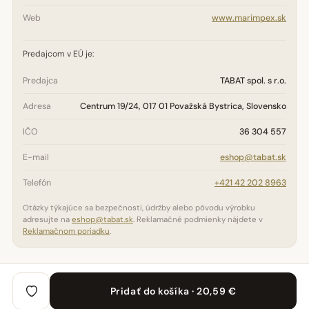
Web
www.marimpex.sk
Predajcom v EÚ je:
Predajca
TABAT spol. s r.o.
Adresa
Centrum 19/24, 017 01 Považská Bystrica, Slovensko
IČO
36 304 557
E-mail
eshop@tabat.sk
Telefón
+421 42 202 8963
Otázky týkajúce sa bezpečnosti, údržby alebo pôvodu výrobku
adresujte na
eshop@tabat.sk
. Reklamačné podmienky nájdete v
Reklamačnom poriadku
.
Pridať do košíka · 20,59 €