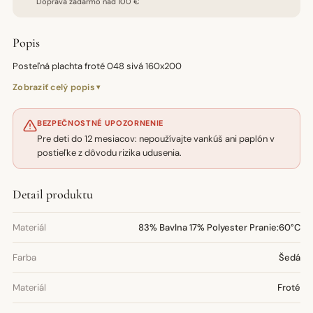
Doprava zadarmo nad 100 €
Popis
Posteľná plachta froté 048 sivá 160x200
Zobraziť celý popis
BEZPEČNOSTNÉ UPOZORNENIE
Pre deti do 12 mesiacov: nepoužívajte vankúš ani paplón v
postieľke z dôvodu rizika udusenia.
Detail produktu
Materiál
83% Bavlna 17% Polyester Pranie:60°C
Farba
Šedá
Materiál
Froté