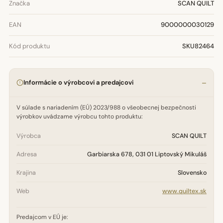
Značka
SCAN QUILT
EAN
9000000030129
Kód produktu
SKU82464
Informácie o výrobcovi a predajcovi
V súlade s nariadením (EÚ) 2023/988 o všeobecnej bezpečnosti
výrobkov uvádzame výrobcu tohto produktu:
Výrobca
SCAN QUILT
Adresa
Garbiarska 678, 031 01 Liptovský Mikuláš
Krajina
Slovensko
Web
www.quiltex.sk
Predajcom v EÚ je: