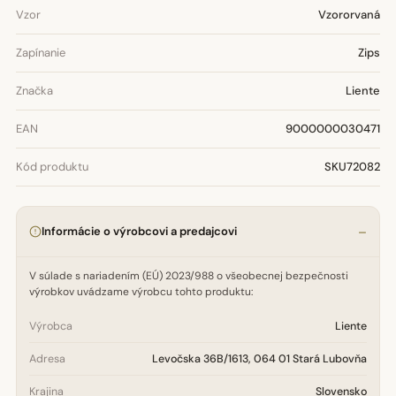
Vzor
Vzororvaná
Zapínanie
Zips
Značka
Liente
EAN
9000000030471
Kód produktu
SKU72082
Informácie o výrobcovi a predajcovi
V súlade s nariadením (EÚ) 2023/988 o všeobecnej bezpečnosti
výrobkov uvádzame výrobcu tohto produktu:
Výrobca
Liente
Adresa
Levočska 36B/1613, 064 01 Stará Lubovňa
Krajina
Slovensko