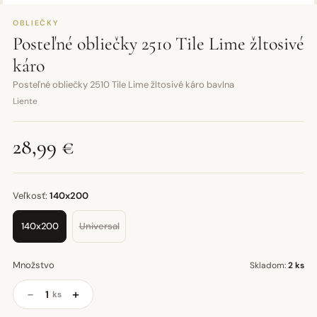
OBLIEČKY
Posteľné obliečky 2510 Tile Lime žltosivé
káro
Posteľné obliečky 2510 Tile Lime žltosivé káro bavlna
Liente
28,99 €
Veľkosť:
140x200
140x200
Universal
Množstvo
Skladom:
2 ks
−
+
ks