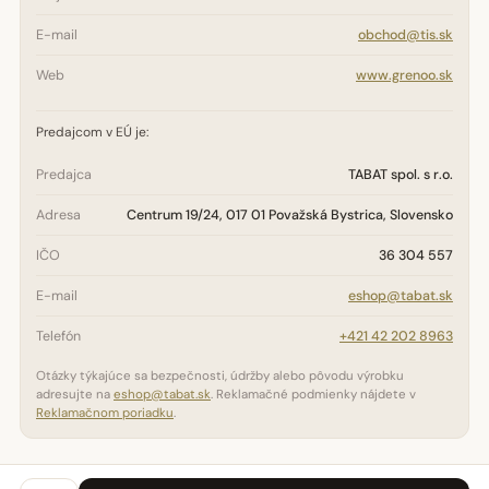
E-mail
obchod@tis.sk
Web
www.grenoo.sk
Predajcom v EÚ je:
Predajca
TABAT spol. s r.o.
Adresa
Centrum 19/24, 017 01 Považská Bystrica, Slovensko
IČO
36 304 557
E-mail
eshop@tabat.sk
Telefón
+421 42 202 8963
Otázky týkajúce sa bezpečnosti, údržby alebo pôvodu výrobku
adresujte na
eshop@tabat.sk
. Reklamačné podmienky nájdete v
Reklamačnom poriadku
.