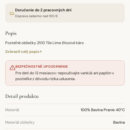
Doručenie do 2 pracovných dní
Doprava zadarmo nad 100 €
Popis
Posteľné obliečky 2510 Tile Lime žltosivé káro
Zobraziť celý popis
BEZPEČNOSTNÉ UPOZORNENIE
Pre deti do 12 mesiacov: nepoužívajte vankúš ani paplón v
postieľke z dôvodu rizika udusenia.
Detail produktu
Materiál
100% Bavlna Pranie 40°C
Materiál obliečky
Bavlna