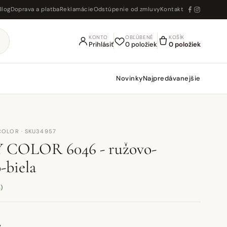
Blog
Doprava a platba
Reklamácie
Odstúpenie od zmluvy
Kontakt
KONTO
OBĽÚBENÉ
KOŠÍK
Prihlásiť
0 položiek
0 položiek
Novinky
Najpredávanejšie
COLOR · SKU34957
 COLOR 6046 - ružovo-
-biela
s)