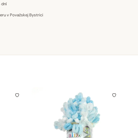
 dní
u v Považskej Bystrici