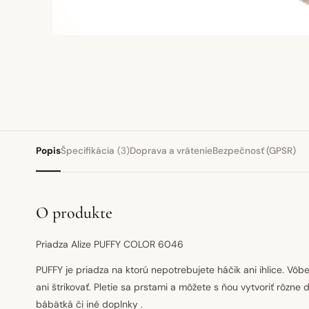
Popis
Špecifikácia
(3)
Doprava a vrátenie
Bezpečnosť (GPSR)
O produkte
Priadza Alize PUFFY COLOR 6046
PUFFY je priadza na ktorú nepotrebujete háčik ani ihlice. Vôb
ani štrikovať. Pletie sa prstami a môžete s ňou vytvoriť rôzne 
bábätká či iné doplnky .