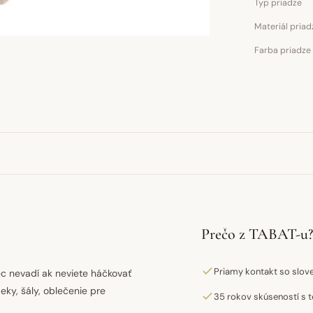
Typ priadze
Materiál priad
Farba priadze
Prečo z TABAT-u?
Priamy kontakt so slo
ec nevadí ak neviete háčkovať
deky, šály, oblečenie pre
35 rokov skúseností s t