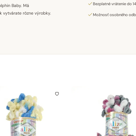
Bezplatné vrátenie do 14
olphin Baby. Má
k vytvárate rôzne výrobky.
Možnosť osobného odber