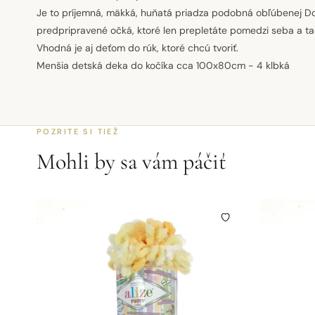
Je to príjemná, mäkká, huňatá priadza podobná obľúbenej D
predpripravené očká, ktoré len prepletáte pomedzi seba a ta
Vhodná je aj deťom do rúk, ktoré chcú tvoriť.
Menšia detská deka do kočíka cca 100x80cm - 4 klbká
POZRITE SI TIEŽ
Mohli by sa vám páčiť