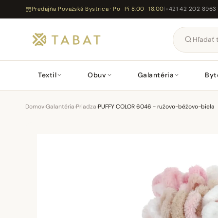
Predajňa Považská Bystrica · Po–Pi 8:00–18:00
|
+421 42 202 8963
Textil
Obuv
Galantéria
Byt
Domov
›
Galantéria
›
Priadza
›
PUFFY COLOR 6046 - ružovo-béžovo-biela