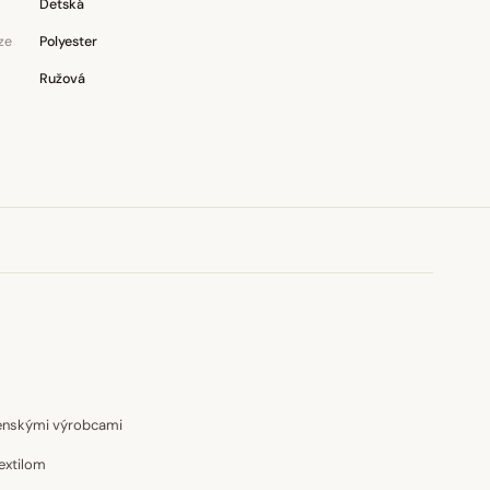
Detská
ze
Polyester
Ružová
venskými výrobcami
extilom