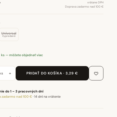
€
vrátane DPH
Doprava zadarmo nad 100 €
.
Universal
Vypredané
 ks — môžete objednať viac
+
ks
PRIDAŤ DO KOŠÍKA · 3,29 €
ie do 1 – 3 pracovných dní
 zadarmo nad 100 €
·
14 dní na vrátenie