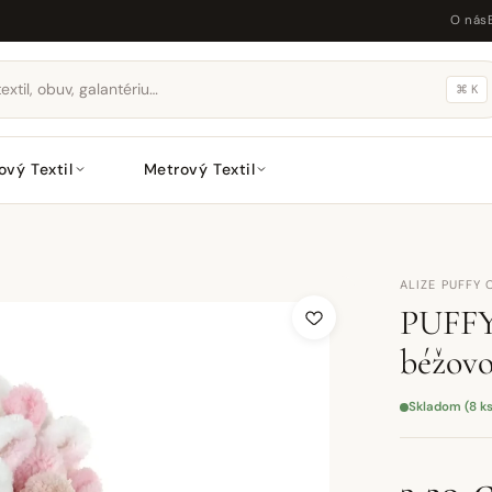
O nás
⌘ K
ový Textil
Metrový Textil
ALIZE PUFFY 
PUFFY
béžovo
Skladom (8 k