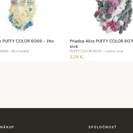
ze PUFFY COLOR 6069 - žlto
Priadza Alize PUFFY COLOR 607
sivá
069 - žlto modrá
PUFFY COLOR 6070 - ružovo sivá
3,29 €
NÁKUP
SPOLOČNOSŤ