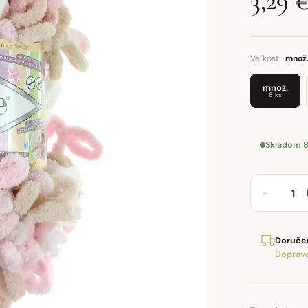
3,29 
Veľkosť:
množ
množ.
8 ks
Skladom 8
−
Doručen
Doprava