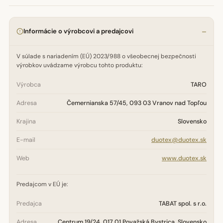
Informácie o výrobcovi a predajcovi
V súlade s nariadením (EÚ) 2023/988 o všeobecnej bezpečnosti
výrobkov uvádzame výrobcu tohto produktu:
Výrobca
TARO
Adresa
Čemernianska 57/45, 093 03 Vranov nad Topľou
Krajina
Slovensko
E-mail
duotex@duotex.sk
Web
www.duotex.sk
Predajcom v EÚ je:
Predajca
TABAT spol. s r.o.
Adresa
Centrum 19/24, 017 01 Považská Bystrica, Slovensko