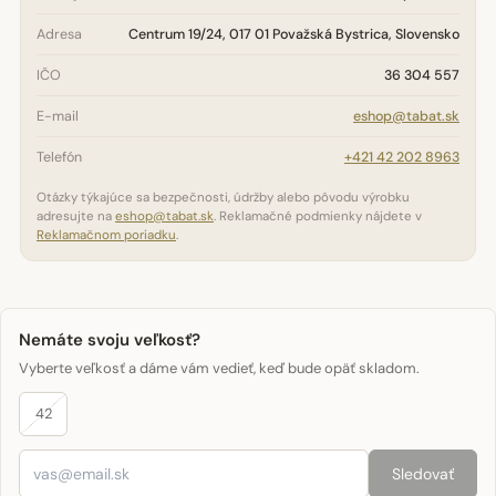
Adresa
Centrum 19/24, 017 01 Považská Bystrica, Slovensko
IČO
36 304 557
E-mail
eshop@tabat.sk
Telefón
+421 42 202 8963
Otázky týkajúce sa bezpečnosti, údržby alebo pôvodu výrobku
adresujte na
eshop@tabat.sk
. Reklamačné podmienky nájdete v
Reklamačnom poriadku
.
Nemáte svoju veľkosť?
Vyberte veľkosť a dáme vám vedieť, keď bude opäť skladom.
42
Sledovať