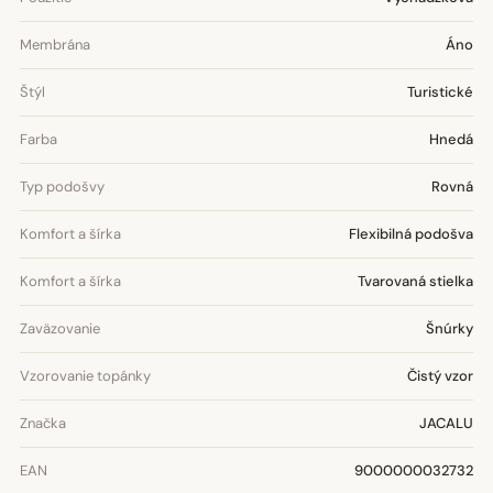
Membrána
Áno
Štýl
Turistické
Farba
Hnedá
Typ podošvy
Rovná
Komfort a šírka
Flexibilná podošva
Komfort a šírka
Tvarovaná stielka
Zaväzovanie
Šnúrky
Vzorovanie topánky
Čistý vzor
Značka
JACALU
EAN
9000000032732