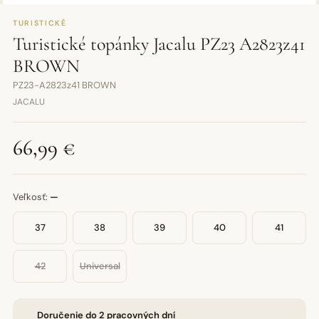
TURISTICKÉ
Turistické topánky Jacalu PZ23 A2823z41
BROWN
PZ23-A2823z41 BROWN
JACALU
66,99 €
Veľkosť:
—
37
38
39
40
41
42
Universal
Doručenie do 2 pracovných dní