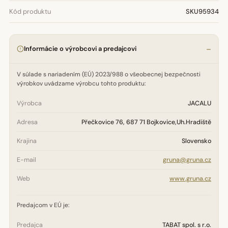
Kód produktu
SKU95934
Informácie o výrobcovi a predajcovi
V súlade s nariadením (EÚ) 2023/988 o všeobecnej bezpečnosti
výrobkov uvádzame výrobcu tohto produktu:
Výrobca
JACALU
Adresa
Přečkovice 76, 687 71 Bojkovice,Uh.Hradiště
Krajina
Slovensko
E-mail
gruna@gruna.cz
Web
www.gruna.cz
Predajcom v EÚ je:
Predajca
TABAT spol. s r.o.