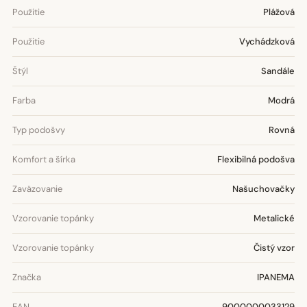
Použitie
Plážová
Použitie
Vychádzková
Štýl
Sandále
Farba
Modrá
Typ podošvy
Rovná
Komfort a šírka
Flexibilná podošva
Zaväzovanie
Našuchovačky
Vzorovanie topánky
Metalické
Vzorovanie topánky
Čistý vzor
Značka
IPANEMA
EAN
9000000033129