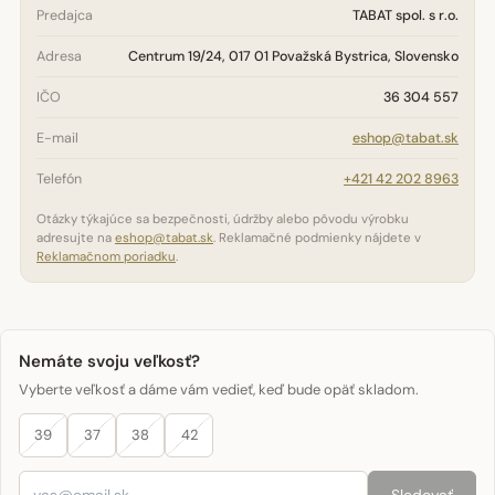
Predajca
TABAT spol. s r.o.
Adresa
Centrum 19/24, 017 01 Považská Bystrica, Slovensko
IČO
36 304 557
E-mail
eshop@tabat.sk
Telefón
+421 42 202 8963
Otázky týkajúce sa bezpečnosti, údržby alebo pôvodu výrobku
adresujte na
eshop@tabat.sk
. Reklamačné podmienky nájdete v
Reklamačnom poriadku
.
Nemáte svoju veľkosť?
Vyberte veľkosť a dáme vám vedieť, keď bude opäť skladom.
39
37
38
42