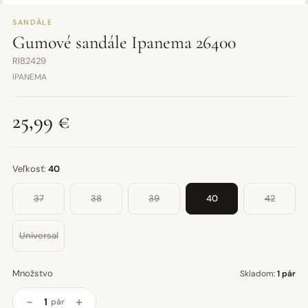
SANDÁLE
Gumové sandále Ipanema 26400
Rl82429
IPANEMA
25,99 €
Veľkosť:
40
37
38
39
40
42
Universal
Množstvo
Skladom:
1 pár
−
+
pár