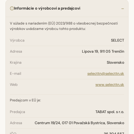
Informácie o výrobcovi a predajcovi
V súlade s nariadením (EÚ) 2023/988 o všeobecnej bezpečnosti
výrobkov uvádzame výrobcu tohto produktu:
Výrobca
SELECT
Adresa
Lipova 19, 911 05 Trenčín
Krajina
Slovensko
E-mail
selecttn@selecttn.sk
Web
www.selecttn.sk
Predajcom v EÚ je:
Predajca
TABAT spol. s r.o.
Adresa
Centrum 19/24, 017 01 Považská Bystrica, Slovensko