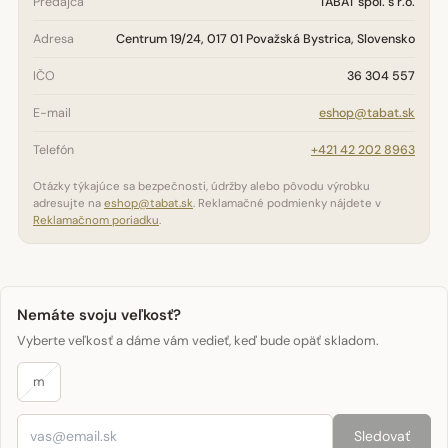
Predajca
TABAT spol. s r.o.
Adresa
Centrum 19/24, 017 01 Považská Bystrica, Slovensko
IČO
36 304 557
E-mail
eshop@tabat.sk
Telefón
+421 42 202 8963
Otázky týkajúce sa bezpečnosti, údržby alebo pôvodu výrobku
adresujte na
eshop@tabat.sk
. Reklamačné podmienky nájdete v
Reklamačnom poriadku
.
Nemáte svoju veľkosť?
Vyberte veľkosť a dáme vám vedieť, keď bude opäť skladom.
m
Sledovať