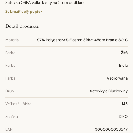
Šatovka OREA veľké kvety na žltom podklade
Zobraziť celý popis
Detail produktu
Materiál
97% Polyester3% Elastan Šírka:145cm Pranie:30°C
Farba
Žltá
Farba
Biela
Farba
Vzororvaná
Druh
Šatovky a Blúzkoviny
Veľkosť - šírka
145
Značka
DIPO
EAN
9000000033547