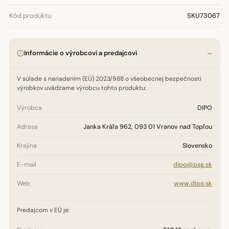
Kód produktu
SKU73067
Informácie o výrobcovi a predajcovi
V súlade s nariadením (EÚ) 2023/988 o všeobecnej bezpečnosti
výrobkov uvádzame výrobcu tohto produktu:
Výrobca
DIPO
Adresa
Janka Kráľa 962, 093 01 Vranov nad Topľou
Krajina
Slovensko
E-mail
dipo@psg.sk
Web
www.dipo.sk
Predajcom v EÚ je: