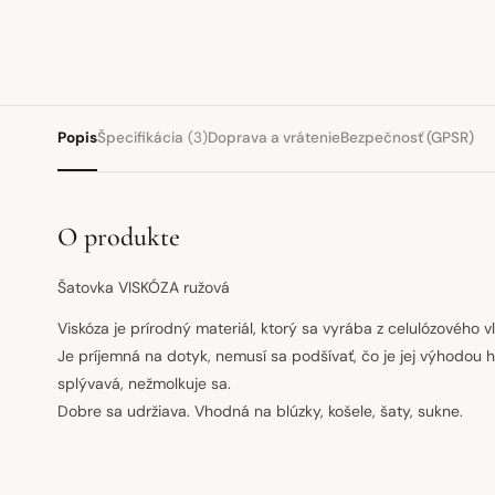
Popis
Špecifikácia
(3)
Doprava a vrátenie
Bezpečnosť (GPSR)
O produkte
Šatovka VISKÓZA ružová
Viskóza je prírodný materiál, ktorý sa vyrába z celulózového v
Je príjemná na dotyk, nemusí sa podšívať, čo je jej výhodou h
splývavá, nežmolkuje sa.
Dobre sa udržiava. Vhodná na blúzky, košele, šaty, sukne.