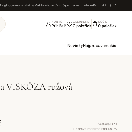
Blog
Doprava a platba
Reklamácie
Odstúpenie od zmluvy
Kontakt
KONTO
OBĽÚBENÉ
KOŠÍK
Prihlásiť
0 položiek
0 položiek
Novinky
Najpredávanejšie
ka VISKÓZA ružová
€
vrátane DPH
Doprava zadarmo nad 100 €