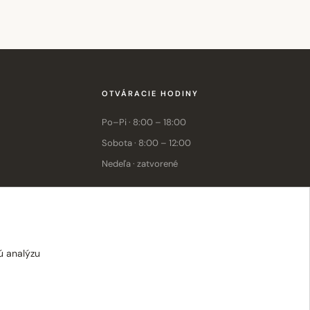
OTVÁRACIE HODINY
Po–Pi · 8:00 – 18:00
Sobota · 8:00 – 12:00
Nedeľa · zatvorené
E-shop: Po–Pi · 8:00 – 15:30
ú analýzu
ecné obchodné podmienky
Ochrana osobných údajov
Nastavenie cookies