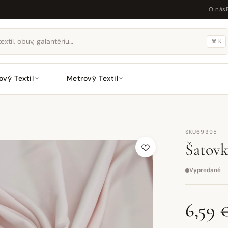
O nás
⌘ K
ový Textil
Metrový Textil
SKU69395
Šatov
Vypredané
6,59 