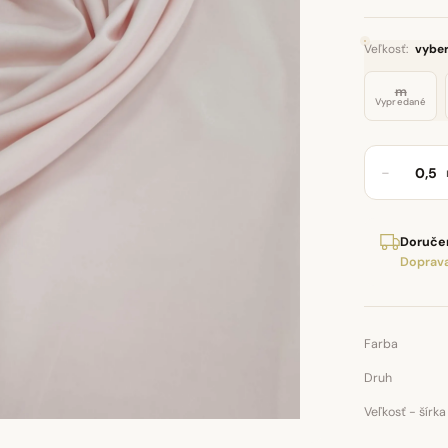
Veľkosť:
vyber
m
Vypredané
−
Doručen
Doprava
Farba
Druh
Veľkosť - šírka