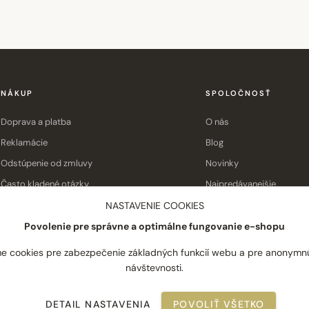
NÁKUP
SPOLOČNOSŤ
Doprava a platba
O nás
Reklamácie
Blog
Odstúpenie od zmluvy
Novinky
Často kladené otázky
Najpredávanejšie
Obchodné podmienky
Kontakt
NASTAVENIE COOKIES
Povolenie pre správne a optimálne fungovanie e-shopu
e cookies pre zabezpečenie základných funkcií webu a pre anonymn
návštevnosti.
DETAIL NASTAVENIA
POVOLIŤ VŠETKO
Všeob