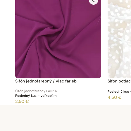
Šifón jednofarebný / viac farieb
Šifón potla
Šifón jednofarebný LANKA
Posledný kus 
Posledný kus – veľkosť m
4,50 €
2,50 €