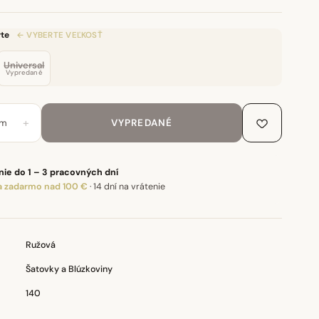
te
← VYBERTE VEĽKOSŤ
Universal
Vypredané
+
m
VYPREDANÉ
ie do 1 – 3 pracovných dní
 zadarmo nad 100 €
·
14 dní na vrátenie
Ružová
Šatovky a Blúzkoviny
140