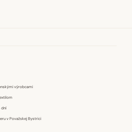
venskými výrobcami
extilom
 dní
u v Považskej Bystrici