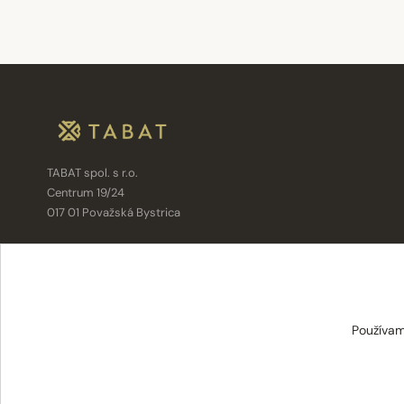
TABAT spol. s r.o.
Centrum 19/24
017 01 Považská Bystrica
info@tabat.sk
·
eshop@tabat.sk
+421 42 202 8963
·
+421 42 432 6230
Používam
© 2026 TABAT spol. s r.o. Všetky práva vyhradené.