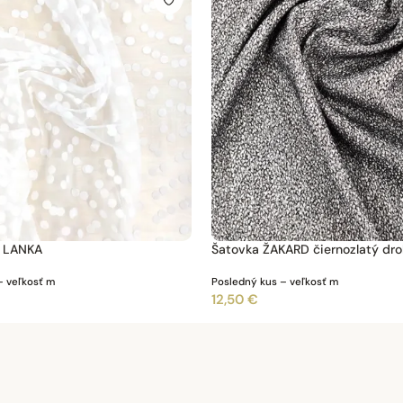
č LANKA
Šatovka ŽAKARD čiernozlatý dro
– veľkosť m
Posledný kus – veľkosť m
12,50 €