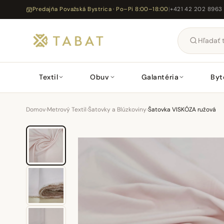
Predajňa Považská Bystrica · Po–Pi 8:00–18:00
|
+421 42 202 8963
Textil
Obuv
Galantéria
Byt
Domov
›
Metrový Textil
›
Šatovky a Blúzkoviny
›
Šatovka VISKÓZA ružová