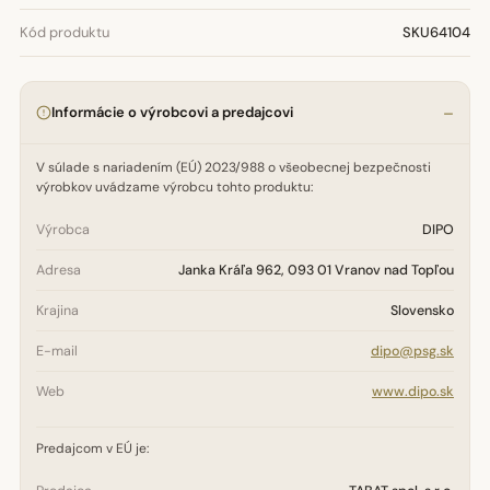
Kód produktu
SKU64104
Informácie o výrobcovi a predajcovi
V súlade s nariadením (EÚ) 2023/988 o všeobecnej bezpečnosti
výrobkov uvádzame výrobcu tohto produktu:
Výrobca
DIPO
Adresa
Janka Kráľa 962, 093 01 Vranov nad Topľou
Krajina
Slovensko
E-mail
dipo@psg.sk
Web
www.dipo.sk
Predajcom v EÚ je: