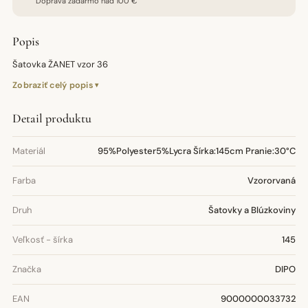
Doprava zadarmo nad 100 €
Popis
Šatovka ŽANET vzor 36
Zobraziť celý popis
Detail produktu
Materiál
95%Polyester5%Lycra Šírka:145cm Pranie:30°C
Farba
Vzororvaná
Druh
Šatovky a Blúzkoviny
Veľkosť - šírka
145
Značka
DIPO
EAN
9000000033732