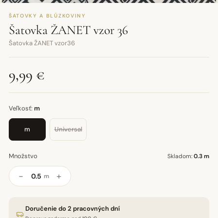
ŠATOVKY A BLÚZKOVINY
Šatovka ŽANET vzor 36
Šatovka ŽANET vzor36
9,99 €
Veľkosť:
m
m
Universal
Množstvo
Skladom:
0.3 m
−
+
m
Doručenie do 2 pracovných dní