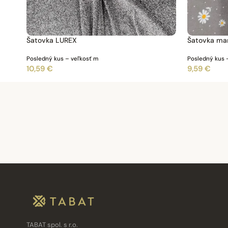
Šatovka LUREX
Šatovka ma
Posledný kus – veľkosť m
Posledný kus 
10,59 €
9,59 €
TABAT spol. s r.o.