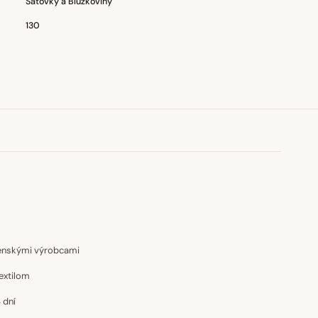
Šatovky a Blúzkoviny
130
venskými výrobcami
extilom
 dní