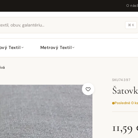
O nás
⌘ K
ový Textil
Metrový Textil
ivá
SKU74397
Šatovk
Posledné 0 k
11,59 