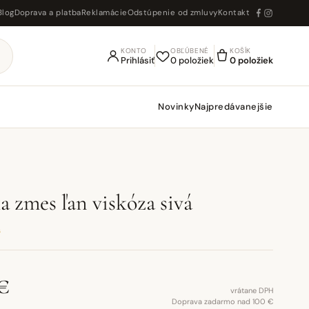
Blog
Doprava a platba
Reklamácie
Odstúpenie od zmluvy
Kontakt
KONTO
OBĽÚBENÉ
KOŠÍK
Prihlásiť
0 položiek
0 položiek
Novinky
Najpredávanejšie
a zmes ľan viskóza sivá
s
€
vrátane DPH
Doprava zadarmo nad 100 €