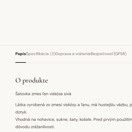
Popis
Špecifikácia
(3)
Doprava a vrátenie
Bezpečnosť (GPSR)
O produkte
Šatovka zmes ľan viskóza sivá
Látka vyrobená zo zmesi viskózy a ľanu, má hustejšiu väzbu, j
dotyk.
Vhodná na nohavice, sukne, šaty, košele. Pred prvým použitím 
dôvodu zrážanlivosti.