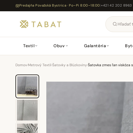
Predajňa Považská Bystrica · Po–Pi 8:00–18:00
|
+421 42 202 8963
Textil
Obuv
Galantéria
Byt
Domov
›
Metrový Textil
›
Šatovky a Blúzkoviny
›
Šatovka zmes ľan viskóza s