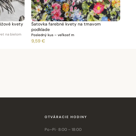
éžové kvety
Šatovka farebné kvety na tmavom
podklade
vet na bielom
Posledný kus – veľkosť m
9,59 €
OTVÁRACIE HODINY
Po–Pi · 8:00 – 18:00