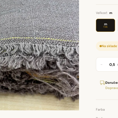
Veľkosť:
m
m
1 m
Na sklade
−
Doručen
Doprava
Farba