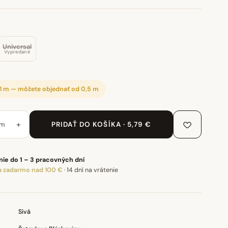
Universal
Vypredané
 1 m — môžete objednať od 0,5 m
+
m
PRIDAŤ DO KOŠÍKA · 5,79 €
ie do 1 – 3 pracovných dní
 zadarmo nad 100 €
·
14 dní na vrátenie
Sivá