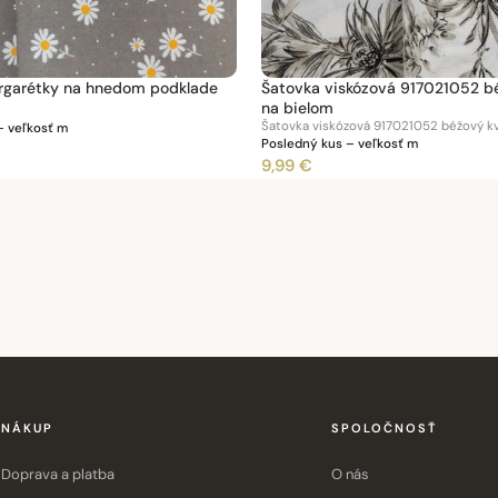
rgarétky na hnedom podklade
Šatovka viskózová 917021052 b
na bielom
Šatovka viskózová 917021052 béžový k
– veľkosť m
Posledný kus – veľkosť m
9,99 €
NÁKUP
SPOLOČNOSŤ
Doprava a platba
O nás