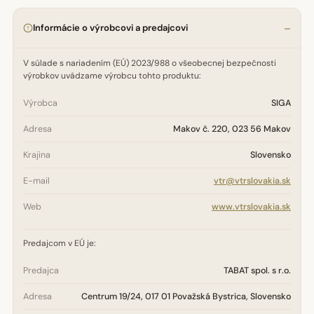
Informácie o výrobcovi a predajcovi
V súlade s nariadením (EÚ) 2023/988 o všeobecnej bezpečnosti
výrobkov uvádzame výrobcu tohto produktu:
Výrobca
SIGA
Adresa
Makov č. 220, 023 56 Makov
Krajina
Slovensko
E-mail
vtr@vtrslovakia.sk
Web
www.vtrslovakia.sk
Predajcom v EÚ je:
Predajca
TABAT spol. s r.o.
Adresa
Centrum 19/24, 017 01 Považská Bystrica, Slovensko