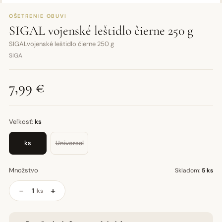
OŠETRENIE OBUVI
SIGAL vojenské leštidlo čierne 250 g
SIGALvojenské leštidlo čierne 250 g
SIGA
7,99 €
Veľkosť:
ks
ks
Universal
Množstvo
Skladom:
5 ks
−
+
ks