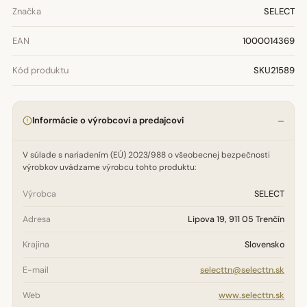
Značka
SELECT
EAN
1000014369
Kód produktu
SKU21589
Informácie o výrobcovi a predajcovi
V súlade s nariadením (EÚ) 2023/988 o všeobecnej bezpečnosti
výrobkov uvádzame výrobcu tohto produktu:
Výrobca
SELECT
Adresa
Lipova 19, 911 05 Trenčín
Krajina
Slovensko
E-mail
selecttn@selecttn.sk
Web
www.selecttn.sk