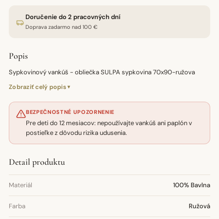
Doručenie do 2 pracovných dní
Doprava zadarmo nad 100 €
Popis
Sypkovinový vankúš - obliečka SULPA sypkovina 70x90-ružova
Zobraziť celý popis
BEZPEČNOSTNÉ UPOZORNENIE
Pre deti do 12 mesiacov: nepoužívajte vankúš ani paplón v
postieľke z dôvodu rizika udusenia.
Detail produktu
Materiál
100% Bavlna
Farba
Ružová