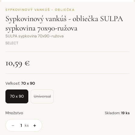
SYPKOVINOVÝ VANKÚŠ - OBLIEČKA
Sypkovinový vankúš - obliečka SULPA
sypkovina 70x90-ružova
SULPA sypkovina 70x90-ružova
SELECT
10,59 €
Veľkosť:
70 x 90
70 x 90
Universal
Množstvo
Skladom:
19 ks
−
+
ks