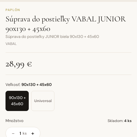
PAPLÓN
Súprava do postieľky VABAL JUNIOR
90x130 + 45x60
Súprava do postieľky JUNIOR biela 90x130 + 45x60
VABAL
28,99 €
Veľkosť:
90x130 + 45x60
90x130 +
Universal
45x60
Množstvo
Skladom:
4 ks
−
+
ks