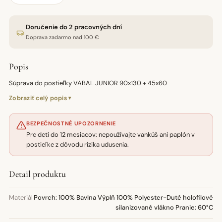
Doručenie do 2 pracovných dní
Doprava zadarmo nad 100 €
Popis
Súprava do postieľky VABAL JUNIOR 90x130 + 45x60
Zobraziť celý popis
BEZPEČNOSTNÉ UPOZORNENIE
Pre deti do 12 mesiacov: nepoužívajte vankúš ani paplón v
postieľke z dôvodu rizika udusenia.
Detail produktu
Materiál
Povrch: 100% Bavlna Výplň 100% Polyester-Duté holofilové
silanizované vlákno Pranie: 60°C