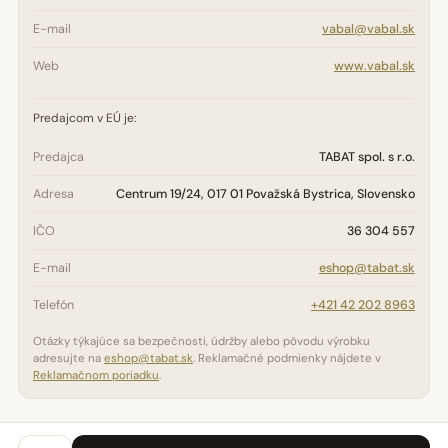
E-mail
vabal@vabal.sk
Web
www.vabal.sk
Predajcom v EÚ je:
Predajca
TABAT spol. s r.o.
Adresa
Centrum 19/24, 017 01 Považská Bystrica, Slovensko
IČO
36 304 557
E-mail
eshop@tabat.sk
Telefón
+421 42 202 8963
Otázky týkajúce sa bezpečnosti, údržby alebo pôvodu výrobku
adresujte na
eshop@tabat.sk
. Reklamačné podmienky nájdete v
Reklamačnom poriadku
.