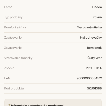
Farba
Hnedá
Typ podošvy
Rovná
Komfort a šírka
Tvarovaná stielka
Zaväzovanie
Našuchovačky
Zaväzovanie
Remienok
Vzorovanie topánky
Čistý vzor
Značka
PROTETIKA
EAN
9000000034512
Kód produktu
SKU51086
Informácie o výrobcovi a predajcovi