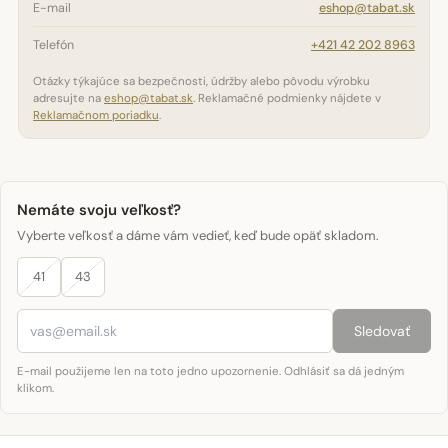
E-mail
eshop@tabat.sk
Telefón
+421 42 202 8963
Otázky týkajúce sa bezpečnosti, údržby alebo pôvodu výrobku
adresujte na
eshop@tabat.sk
. Reklamačné podmienky nájdete v
Reklamačnom poriadku
.
Nemáte svoju veľkosť?
Vyberte veľkosť a dáme vám vedieť, keď bude opäť skladom.
41
43
Sledovať
E-mail použijeme len na toto jedno upozornenie. Odhlásiť sa dá jedným
klikom.