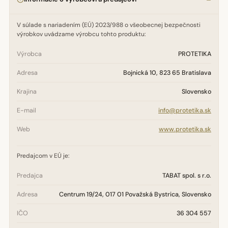
V súlade s nariadením (EÚ) 2023/988 o všeobecnej bezpečnosti
výrobkov uvádzame výrobcu tohto produktu:
Výrobca
PROTETIKA
Adresa
Bojnická 10, 823 65 Bratislava
Krajina
Slovensko
E-mail
info@protetika.sk
Web
www.protetika.sk
Predajcom v EÚ je:
Predajca
TABAT spol. s r.o.
Adresa
Centrum 19/24, 017 01 Považská Bystrica, Slovensko
IČO
36 304 557