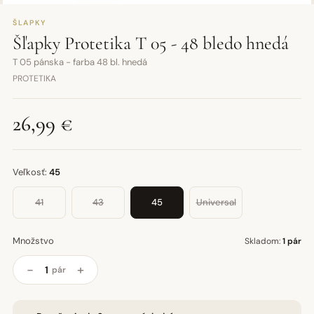
ŠLAPKY
Šľapky Protetika T 05 - 48 bledo hnedá
T 05 pánska - farba 48 bl. hnedá
PROTETIKA
26,99 €
Veľkosť:
45
41
43
45
Universal
Množstvo
Skladom:
1 pár
−
+
pár