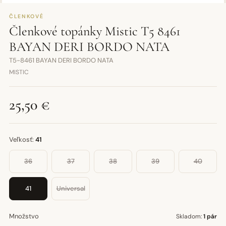
ČLENKOVÉ
Členkové topánky Mistic T5 8461
BAYAN DERI BORDO NATA
T5-8461 BAYAN DERI BORDO NATA
MISTIC
25,50 €
Veľkosť:
41
36
37
38
39
40
41
Universal
Množstvo
Skladom:
1 pár