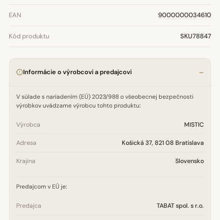
EAN
9000000034610
Kód produktu
SKU78847
Informácie o výrobcovi a predajcovi
V súlade s nariadením (EÚ) 2023/988 o všeobecnej bezpečnosti
výrobkov uvádzame výrobcu tohto produktu:
Výrobca
MISTIC
Adresa
Košická 37, 821 08 Bratislava
Krajina
Slovensko
Predajcom v EÚ je:
Predajca
TABAT spol. s r.o.