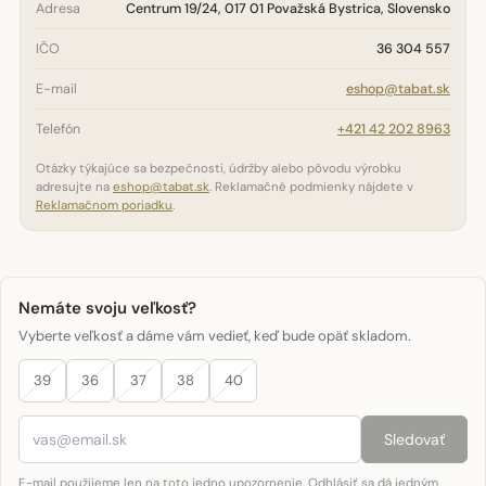
Adresa
Centrum 19/24, 017 01 Považská Bystrica, Slovensko
IČO
36 304 557
E-mail
eshop@tabat.sk
Telefón
+421 42 202 8963
Otázky týkajúce sa bezpečnosti, údržby alebo pôvodu výrobku
adresujte na
eshop@tabat.sk
. Reklamačné podmienky nájdete v
Reklamačnom poriadku
.
Nemáte svoju veľkosť?
Vyberte veľkosť a dáme vám vedieť, keď bude opäť skladom.
39
36
37
38
40
Sledovať
E-mail použijeme len na toto jedno upozornenie. Odhlásiť sa dá jedným