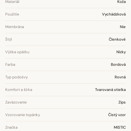
Materiál
Koža
Použitie
Vychádzková
Membrána
Nie
Štýl
Členkové
Výška opätku
Nízky
Farba
Bordová
Typ podošvy
Rovná
Komfort a šírka
Tvarovaná stielka
Zaväzovanie
Zips
Vzorovanie topánky
Čistý vzor
Značka
MISTIC