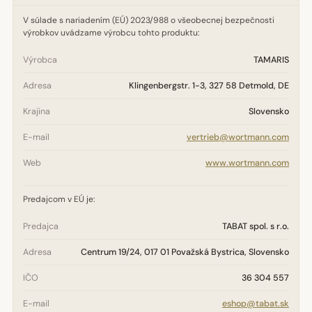
V súlade s nariadením (EÚ) 2023/988 o všeobecnej bezpečnosti
výrobkov uvádzame výrobcu tohto produktu:
Výrobca
TAMARIS
Adresa
Klingenbergstr. 1-3, 327 58 Detmold, DE
Krajina
Slovensko
E-mail
vertrieb@wortmann.com
Web
www.wortmann.com
Predajcom v EÚ je:
Predajca
TABAT spol. s r.o.
Adresa
Centrum 19/24, 017 01 Považská Bystrica, Slovensko
IČO
36 304 557
E-mail
eshop@tabat.sk