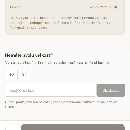
Telefón
+421 42 202 8963
Otázky týkajúce sa bezpečnosti, údržby alebo pôvodu výrobku
adresujte na
eshop@tabat.sk
. Reklamačné podmienky nájdete v
Reklamačnom poriadku
.
Nemáte svoju veľkosť?
Vyberte veľkosť a dáme vám vedieť, keď bude opäť skladom.
40
37
Sledovať
E-mail použijeme len na toto jedno upozornenie. Odhlásiť sa dá jedným
klikom.