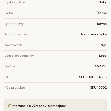
Výška opätku
Nízky
Farba
Čierna
Typ podošvy
Rovná
Komfort a šírka
Tvarovaná stielka
Zaväzovanie
Zips
Vzorovanie topánky
Logo
Značka
TAMARIS
EAN
9000000034636
Kód produktu
SKU115002
Informácie o výrobcovi a predajcovi