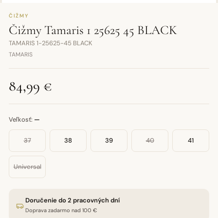
ČIŽMY
Čižmy Tamaris 1 25625 45 BLACK
TAMARIS 1-25625-45 BLACK
TAMARIS
84,99 €
Veľkosť:
—
37
38
39
40
41
Universal
Doručenie do 2 pracovných dní
Doprava zadarmo nad 100 €