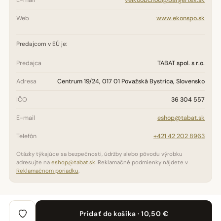
E-mail
velkoobchod@bargertex.sk
Web
www.ekonspo.sk
Predajcom v EÚ je:
Predajca
TABAT spol. s r.o.
Adresa
Centrum 19/24, 017 01 Považská Bystrica, Slovensko
IČO
36 304 557
E-mail
eshop@tabat.sk
Telefón
+421 42 202 8963
Otázky týkajúce sa bezpečnosti, údržby alebo pôvodu výrobku
adresujte na
eshop@tabat.sk
. Reklamačné podmienky nájdete v
Reklamačnom poriadku
.
Pridať do košíka · 10,50 €