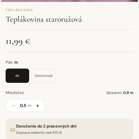
TEPLÁKOVINA
Teplákovina staroružová
11,99 €
Pás:
m
m
Universal
Množstvo
Skladom:
0.9 m
−
+
m
Doručenie do 2 pracovných dní
Doprava zadarmo nad 100 €