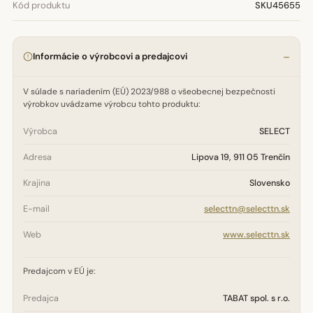
Kód produktu
SKU45655
Informácie o výrobcovi a predajcovi
V súlade s nariadením (EÚ) 2023/988 o všeobecnej bezpečnosti
výrobkov uvádzame výrobcu tohto produktu:
Výrobca
SELECT
Adresa
Lipova 19, 911 05 Trenčín
Krajina
Slovensko
E-mail
selecttn@selecttn.sk
Web
www.selecttn.sk
Predajcom v EÚ je:
Predajca
TABAT spol. s r.o.